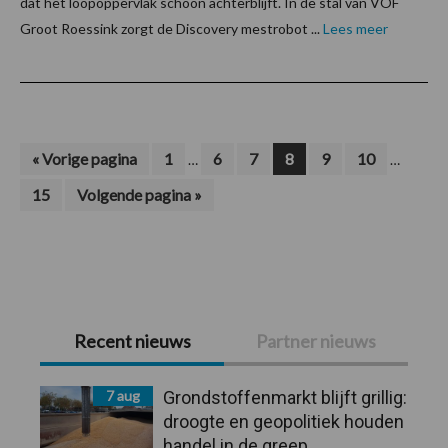
dat het loopoppervlak schoon achterblijft. In de stal van VOF
Groot Roessink zorgt de Discovery mestrobot ...
Lees meer
Interim
Interim
Ga
Pagina
Pagina
Pagina
Pagina
Pagina
Pagina
«
Vorige pagina
1
6
7
8
9
10
…
…
naar
pagina's
pagina's
Pagina
Ga
15
Volgende pagina »
zijn
zijn
naar
weggelaten
weggela
Primaire
Recent nieuws
Partner nieuws
Sidebar
7 aug
Grondstoffenmarkt blijft grillig:
droogte en geopolitiek houden
handel in de greep