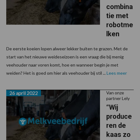
combina
tie met
robotme
lken
De eerste koeien lopen alweer lekker buiten te grazen. Met de
start van het nieuwe weideseizoen is een vraag die bij menig
veehouder naar voren komt, hoe en wanneer begin je met
weiden? Het is goed om hier als veehouder bij stil ...
Lees meer
26 april 2022
Van onze
partner Lely
“Wij
produce
ren de
kaas zo