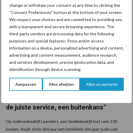
change or withdraw your consent at any time by clicking the
veel kijken. Lely Center Heerenveen coördineert het hele project
“Consent Preferences” button at the bottom of your screen.
en stuurt de betrokken partijen ...
Lees meer
We respect your choices and are committed to providing you
with a transparent and secure browsing experience. The
15 maart 2022
Van onze
third-party vendors are processing data for the following
partner Lely
purposes and special features: Store and/or access
“Financi
information on a device, personalized advertising and content,
eel
advertising and content measurement, audience research,
and services development, precise geolocation data, and
aantrek
identification through device scanning.
kelijk en
in
Aanpassen
Alles afwijzen
Alles accepteren
afspraa
k voor
de juiste service, een buitenkans”
Op melkveebedrijf Leenders, een familiebedrijf met ruim 130
koeien, draait sinds drie jaar een inmiddels tien jaar oude Lely