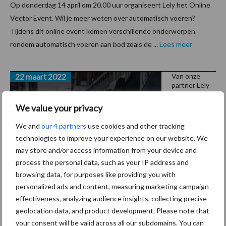
Op donderdag 14 april om 20.00 uur organiseert Lely het Online
Vector Event. Wil je meer weten over automatisch voeren?
Tijdens dit online event komen verschillende onderwerpen
rondom automatisch voeren aan bod zoals de ...
Lees meer
22 maart 2022
Van onze
partner Lely
“De
We value your privacy
Vector
We and
our 4 partners
use cookies and other tracking
draait
technologies to improve your experience on our website. We
naar
may store and/or access information from your device and
volle
process the personal data, such as your IP address and
tevrede
browsing data, for purposes like providing you with
nheid!”
personalized ads and content, measuring marketing campaign
effectiveness, analyzing audience insights, collecting precise
geolocation data, and product development. Please note that
Eind 2021 is er bij familie Faassen in St. Jacobiparochie een Lely
your consent will be valid across all our subdomains. You can
Vector automatisch voersysteem opgestart. Bij zo’n project komt