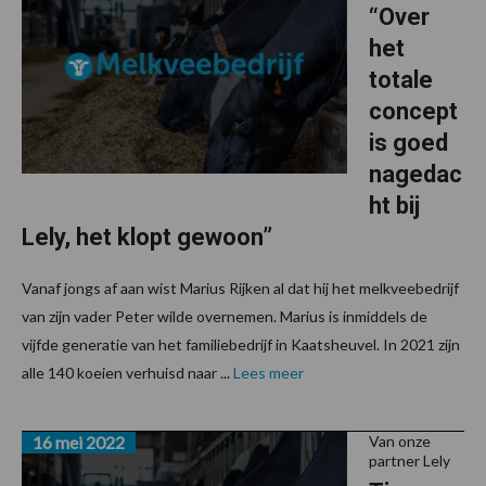
“Over
het
totale
concept
is goed
nagedac
ht bij
Lely, het klopt gewoon”
Vanaf jongs af aan wist Marius Rijken al dat hij het melkveebedrijf
van zijn vader Peter wilde overnemen. Marius is inmiddels de
vijfde generatie van het familiebedrijf in Kaatsheuvel. In 2021 zijn
alle 140 koeien verhuisd naar ...
Lees meer
16 mei 2022
Van onze
partner Lely