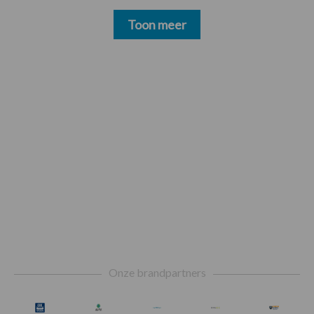
Toon meer
Footer
Onze brandpartners