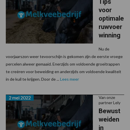
Tips
voor
optimale
ruwvoer
winning
Nu de
voorjaarszon weer tevoorschijn is gekomen zijn de eerste vroege
percelen alweer gemaaid. Enerzijds om voldoende groeitrappen
te creëren voor beweiding en anderzijds om voldoende kwaliteit
in de kuil te krijgen. Door de ...
Lees meer
2 mei 2022
Van onze
partner Lely
Bewust
weiden
in