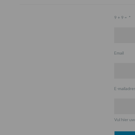
9 + 9 =
*
Email
E-mailadre
Vul hier uw