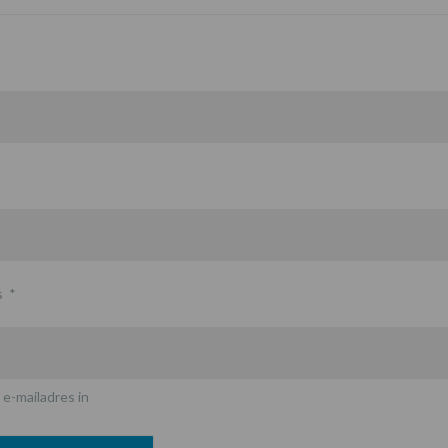
s
*
 e-mailadres in