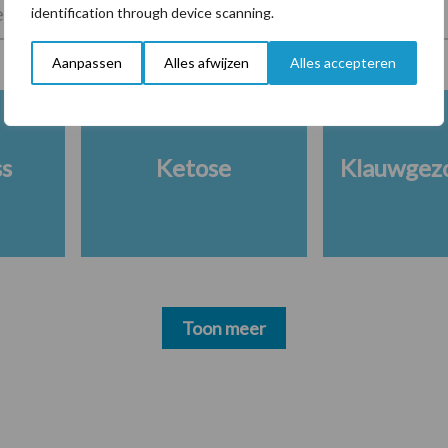
lkveebedrijf
Veevoer
Wet en regelgeving
identification through device scanning.
Aanpassen
Alles afwijzen
Alles accepteren
ss
Ketose
Klauwgez
Toon meer