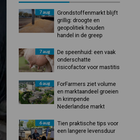
Sidebar
7 aug
Grondstoffenmarkt blijft
grillig: droogte en
geopolitiek houden
handel in de greep
7 aug
De speenhuid: een vaak
onderschatte
risicofactor voor mastitis
6 aug
ForFarmers ziet volume
en marktaandeel groeien
in krimpende
Nederlandse markt
6 aug
Tien praktische tips voor
een langere levensduur