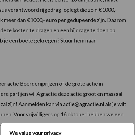
sus verantwoord rijgedrag’ oplegt die zo’n €1000,-
k meer dan €1000,- euro per gedupeerde zijn. Daarom
 deze kosten te dragen en een bijdrage te doen op
eb je een boete gekregen? Stuur hem naar
r actie Boerderijprijzen of de grote actie in
re partijen wil Agractie deze actie groot en massaal
al zijn! Aanmelden kan via actie@agractie.nl als je wilt
eunen. Voor vrijwilligers op 16 oktober hebben we een
voor je inzet die dag!
We value your privacy