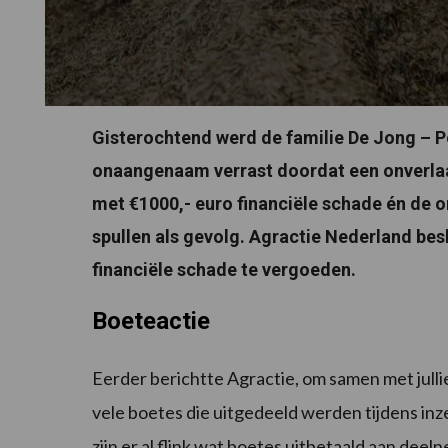
Gisterochtend werd de familie De Jong – P
onaangenaam verrast doordat een onverlaat 
met €1000,- euro financiële schade én de o
spullen als gevolg. Agractie Nederland besl
financiële schade te vergoeden.
Boeteactie
Eerder berichtte Agractie, om samen met julli
vele boetes die uitgedeeld werden tijdens inz
zijn er al flink wat boetes uitbetaald aan deeln