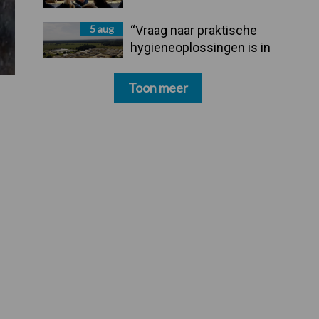
5 aug
“Vraag naar praktische
hygieneoplossingen is in
Polen groter dan ooit”
Toon meer