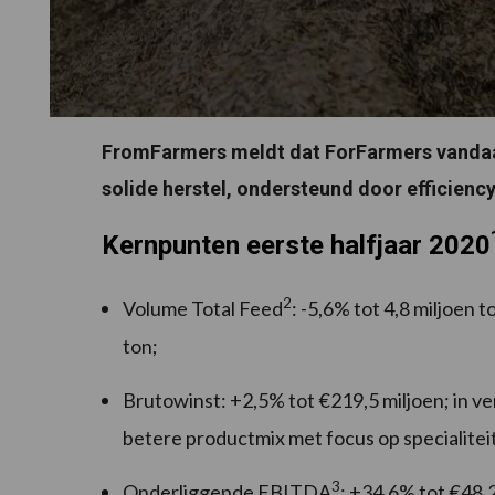
FromFarmers meldt dat ForFarmers vandaag 
solide herstel, ondersteund door efficie
Kernpunten eerste halfjaar 2020
2
Volume Total Feed
: -5,6% tot 4,8 miljoen
ton;
Brutowinst: +2,5% tot €219,5 miljoen; in ve
betere productmix met focus op specialitei
3
Onderliggende EBITDA
: +34,6% tot €48,