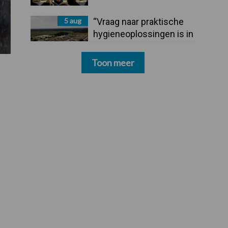
5 aug
“Vraag naar praktische
hygieneoplossingen is in
Polen groter dan ooit”
Toon meer