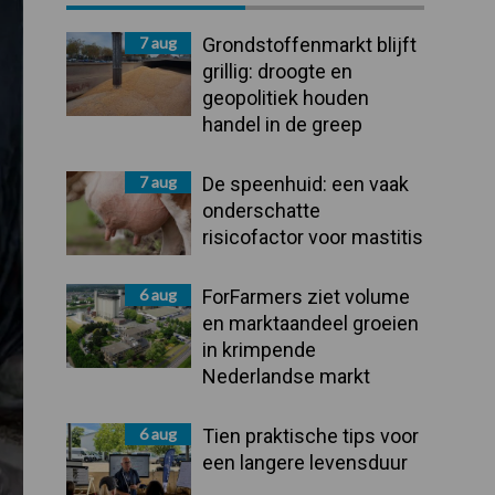
Sidebar
7 aug
Grondstoffenmarkt blijft
grillig: droogte en
geopolitiek houden
handel in de greep
7 aug
De speenhuid: een vaak
onderschatte
risicofactor voor mastitis
6 aug
ForFarmers ziet volume
en marktaandeel groeien
in krimpende
Nederlandse markt
6 aug
Tien praktische tips voor
een langere levensduur