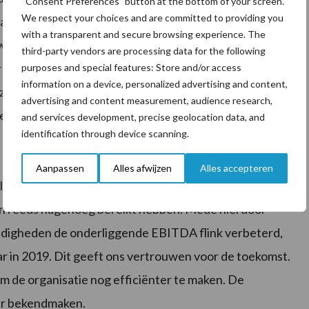
“Consent Preferences” button at the bottom of your screen.
We respect your choices and are committed to providing you
maatregelen in de landen waarin we actief zijn. Vooral in
with a transparent and secure browsing experience. The
wijd vooroploopt met de ontwikkeling van duurzame
third-party vendors are processing data for the following
r de overheid te nemen maatregelen om de uitstoot
purposes and special features: Store and/or access
information on a device, personalized advertising and content,
zekerheid in de sector. De behoefte aan advies
advertising and content measurement, audience research,
eeds verder toe. Dit is de kern van onze Total Feed
and services development, precise geolocation data, and
identification through device scanning.
Aanpassen
Alles afwijzen
Alles accepteren
lannen versneld uit te voeren, waardoor we onze
ren reeds nagenoeg bereikt hebben. Mede hierdoor
dig­heden de onderliggende EBITDA flink verbeterd,
r in 2019. Dit geeft ons vertrouwen voor de toekomst.
 de organisatie nog efficiënter te maken. De
aar bekendmaken.