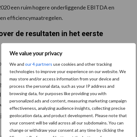
in 2020 een ruim hogere onderliggende EBITDA en
en efficiencymaatregelen.
er de resultaten in het eerste
We value your privacy
oor een groot aantal van onze klanten met name in het
We and
our 4 partners
use cookies and other tracking
technologies to improve your experience on our website. We
onavirus en het stikstofdebat in Nederland. We zijn er
may store and/or access information from your device and
ngestelde COVID-19 maatregelen, de productie en het
process the personal data, such as your IP address and
browsing data, for purposes like providing you with
lanten hebben weten voort te zetten. De sluiting van
personalized ads and content, measuring marketing campaign
wartaal de afzet van onze klanten beïnvloed. Dat
effectiveness, analyzing audience insights, collecting precise
k en in Polen gemerkt in onze volumeontwikkeling.
geolocation data, and product development. Please note that
your consent will be valid across all our subdomains. You can
change or withdraw your consent at any time by clicking the
k om de impact van hun business op het milieu te