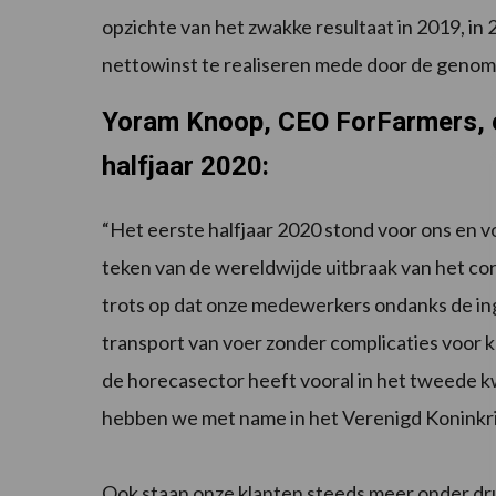
opzichte van het zwakke resultaat in 2019, 
nettowinst te realiseren mede door de genom
Yoram Knoop, CEO ForFarmers, ov
halfjaar 2020:
“Het eerste halfjaar 2020 stond voor ons en v
teken van de wereldwijde uitbraak van het cor
trots op dat onze medewerkers ondanks de i
transport van voer zonder complicaties voor k
de horecasector heeft vooral in het tweede k
hebben we met name in het Verenigd Koninkrij
Ook staan onze klanten steeds meer onder dru