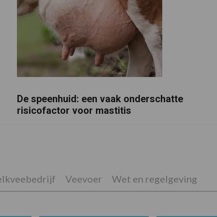
De speenhuid: een vaak onderschatte
risicofactor voor mastitis
lkveebedrijf
Veevoer
Wet en regelgeving