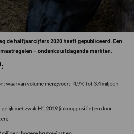
de halfjaarcijfers 2020 heeft gepubliceerd. Een
ncymaatregelen – ondanks uitdagende markten.
1
:
 ton; waarvan volume mengvoer: -4,9% tot 3,4 miljoen
rgelijk met zwak H1 2019 (inkooppositie) en door
ten;
2 miljoen; hogere brutowinst en