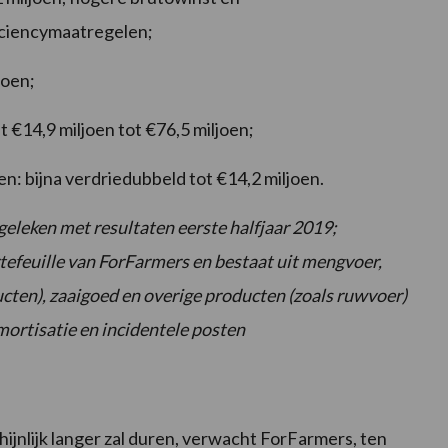
iciencymaatregelen;
joen;
t €14,9 miljoen tot €76,5 miljoen;
en: bijna verdriedubbeld tot €14,2 miljoen.
geleken met resultaten eerste halfjaar 2019;
rtefeuille van ForFarmers en bestaat uit mengvoer,
cten), zaaigoed en overige producten (zoals ruwvoer)
amortisatie en incidentele posten
nlijk langer zal duren, verwacht ForFarmers, ten