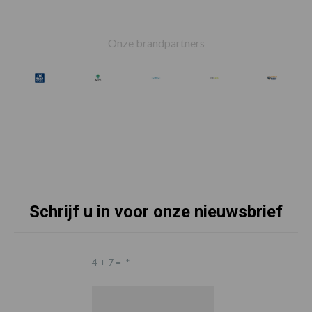
Footer
Onze brandpartners
Schrijf u in voor onze nieuwsbrief
4 + 7 =
*