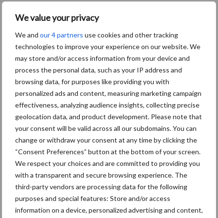
geïnteresseerden kunnen terug te kijken via deze link
.
We value your privacy
Aanbevolen voor jou!
We and
our 4 partners
use cookies and other tracking
technologies to improve your experience on our website. We
Grondstoffenmarkt blijft
may store and/or access information from your device and
grillig: droogte en
process the personal data, such as your IP address and
geopolitiek houden handel
browsing data, for purposes like providing you with
in de greep
personalized ads and content, measuring marketing campaign
effectiveness, analyzing audience insights, collecting precise
geolocation data, and product development. Please note that
De speenhuid: een vaak
onderschatte risicofactor
your consent will be valid across all our subdomains. You can
voor mastitis
change or withdraw your consent at any time by clicking the
“Consent Preferences” button at the bottom of your screen.
We respect your choices and are committed to providing you
with a transparent and secure browsing experience. The
ForFarmers ziet volume en
third-party vendors are processing data for the following
marktaandeel groeien in
purposes and special features: Store and/or access
krimpende Nederlandse
information on a device, personalized advertising and content,
markt