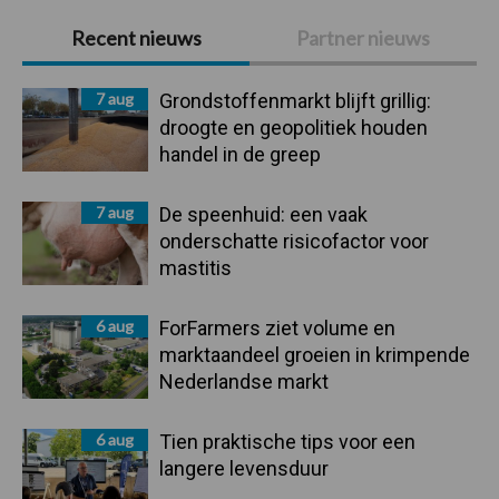
Primaire
Recent nieuws
Partner nieuws
Sidebar
7 aug
Grondstoffenmarkt blijft grillig:
droogte en geopolitiek houden
handel in de greep
7 aug
De speenhuid: een vaak
onderschatte risicofactor voor
mastitis
6 aug
ForFarmers ziet volume en
marktaandeel groeien in krimpende
Nederlandse markt
6 aug
Tien praktische tips voor een
langere levensduur