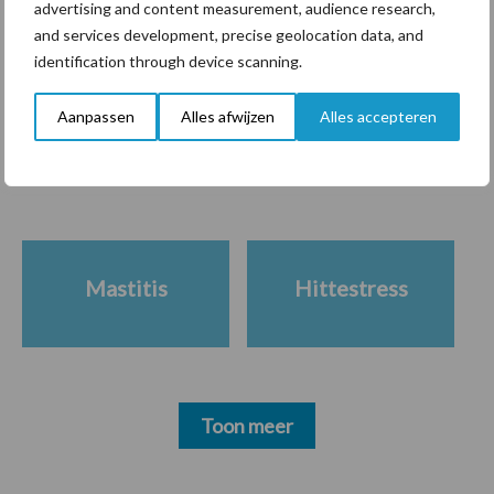
advertising and content measurement, audience research,
and services development, precise geolocation data, and
identification through device scanning.
Themapagina's
Aanpassen
Alles afwijzen
Alles accepteren
Diergezondheid
Bemesting
Fokkerij
Melkv
Mastitis
Hittestress
Toon meer