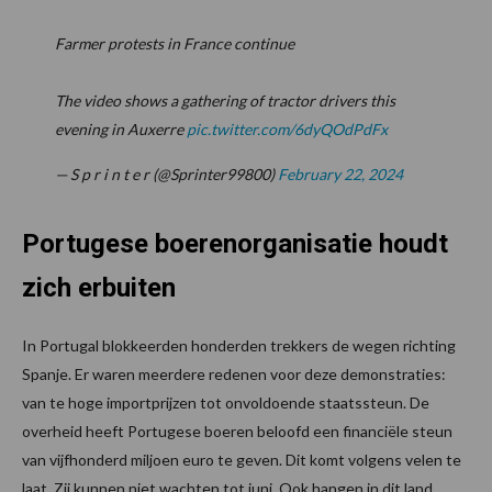
Farmer protests in France continue
The video shows a gathering of tractor drivers this
evening in Auxerre
pic.twitter.com/6dyQOdPdFx
— S p r i n t e r (@Sprinter99800)
February 22, 2024
Portugese boerenorganisatie houdt
zich erbuiten
In Portugal blokkeerden honderden trekkers de wegen richting
Spanje. Er waren meerdere redenen voor deze demonstraties:
van te hoge importprijzen tot onvoldoende staatssteun. De
overheid heeft Portugese boeren beloofd een financiële steun
van vijfhonderd miljoen euro te geven. Dit komt volgens velen te
laat. Zij kunnen niet wachten tot juni. Ook hangen in dit land