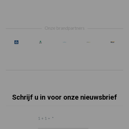
Footer
Onze brandpartners
Schrijf u in voor onze nieuwsbrief
1 + 1 =
*