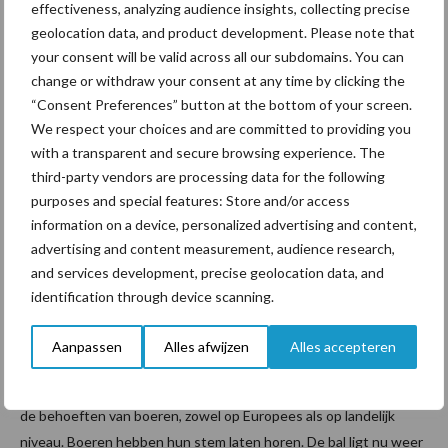
effectiveness, analyzing audience insights, collecting precise
tegen stikstofmaatregelen. Er is nog een ander punt dat
geolocation data, and product development. Please note that
Belgische en Nederlandse boeren verbindt: de strenge
your consent will be valid across all our subdomains. You can
bemestingsregels. Daarom protesteerden ze onlangs samen bij
change or withdraw your consent at any time by clicking the
de grens tussen beide landen. Het resultaat is dat deze
“Consent Preferences” button at the bottom of your screen.
onderwerpen een plaats op de Belgische politieke agenda
We respect your choices and are committed to providing you
hebben gekregen.
with a transparent and secure browsing experience. The
third-party vendors are processing data for the following
Wat leveren al deze boerenprotesten
purposes and special features: Store and/or access
information on a device, personalized advertising and content,
op?
advertising and content measurement, audience research,
and services development, precise geolocation data, and
Het verschilt per land in hoeverre de overheid direct inspeelt op
identification through device scanning.
de eisen van de boeren. In Duitsland worden de maatregelen
direct aangepakt, terwijl dit in sommige landen nog ver weg lijkt.
Aanpassen
Alles afwijzen
Alles accepteren
Al deze boeren gaan met een overkoepelend doel de straat op:
een ander beleid. Ze willen een beleid dat beter is aangepast op
de behoeften van boeren, zowel op Europees als op landelijk
niveau. Boeren hebben hun stem laten horen. De bal ligt nu weer