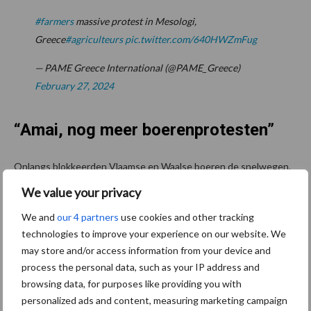
#farmers
massive protest in Mesologi,
Greece
#agriculteurs
pic.twitter.com/640HWZmFug
— PAME Greece International (@PAME_Greece)
February 27, 2024
“Amai, nog meer boerenprotesten”
Onlangs blokkeerden Vlaamse en Waalse boeren de snelwegen.
Verschillende boerenvakbonden vinden dat de mening van
We value your privacy
boeren onderdeel dient te worden van het beleid. De
We and
our 4 partners
use cookies and other tracking
Boerenbond noemt drie belangrijke punten: minder regelgeving,
technologies to improve your experience on our website. We
eerlijke prijzen en een stabiele wetgeving. De maatregelen in het
may store and/or access information from your device and
nieuwe Vlaamse Stikstofakkoord zijn te streng volgens de
process the personal data, such as your IP address and
boeren, ook wordt de prijs teveel bepaald door supermarkten.
browsing data, for purposes like providing you with
personalized ads and content, measuring marketing campaign
In Nederland gaan boeren ook de straat op om te protesteren