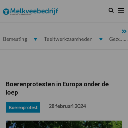
Spring
Door
Spring
Spring
naar
naar
naar
naar
Zoeken...
Zoek
Melkveebedrijf.nl
de
de
de
de
hoofdnavigatie
hoofd
eerste
voettekst
inhoud
sidebar
Bemesting
Teeltwerkzaamheden
Gezond
Boerenprotesten in Europa onder de
loep
28 februari 2024
Boerenprotest