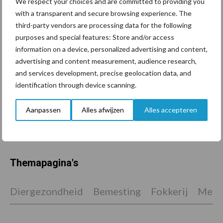
We respect your choices and are committed to providing you
with a transparent and secure browsing experience. The
Tien praktische tips voor
third-party vendors are processing data for the following
een langere levensduur
purposes and special features: Store and/or access
information on a device, personalized advertising and content,
advertising and content measurement, audience research,
and services development, precise geolocation data, and
“Vraag naar praktische
identification through device scanning.
hygieneoplossingen is in
Polen groter dan ooit”
Aanpassen
Alles afwijzen
Alles accepteren
Themapagina's
Diergezondheid
Bemesting
Fokkerij
Melkv