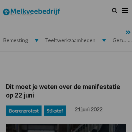
Spring
Door
Spring
Spring
naar
naar
naar
naar
Zoeken...
Zoek
Melkveebedrijf.nl
de
de
de
de
hoofdnavigatie
hoofd
eerste
voettekst
inhoud
sidebar
Bemesting
Teeltwerkzaamheden
Gezond
Dit moet je weten over de manifestatie
op 22 juni
21 juni 2022
Boerenprotest
Stikstof