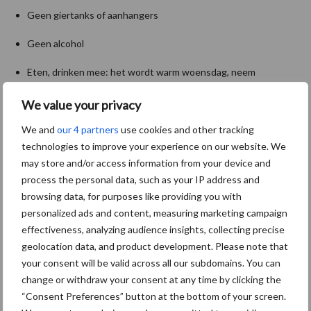
Geen giertanks of aanhangers
Geen alcohol
Eten, drinken mee: het wordt warm woensdag, neem
voldoende water mee!
We value your privacy
Powerbank/oplader mee
We and
our 4 partners
use cookies and other tracking
technologies to improve your experience on our website. We
EHBO-koffer mee
may store and/or access information from your device and
Bron:
LTO Noord
process the personal data, such as your IP address and
browsing data, for purposes like providing you with
Aanbevolen voor jou!
personalized ads and content, measuring marketing campaign
effectiveness, analyzing audience insights, collecting precise
ForFarmers ziet volume en
geolocation data, and product development. Please note that
marktaandeel groeien in
your consent will be valid across all our subdomains. You can
krimpende Nederlandse
change or withdraw your consent at any time by clicking the
markt
“Consent Preferences” button at the bottom of your screen.