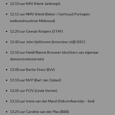
12.10 uur NAV (Henk Janknegt)
12.15 uur NMV (Henk Bleker / Gertruud Portegies
melkveehoudster Midwoud)
12.20 uur Geesje Rotgers (STAF)
12.40 uur John Spithoven (interview-stijl) (SSC)
12.50 uur Heidi/Rianne Brouwer (dochters van eigenaar
demonstratieterrein)
13.00 uur Bertie Steur (BzV)
13.10 uur NVP (Bart Jan Oplaat)
13.05 uur POV (Linda Verriet)
13.10 uur Irene van der Marel (Stikstofkarretje – lied)
13.25 uur Caroline van der Plas (BBB)