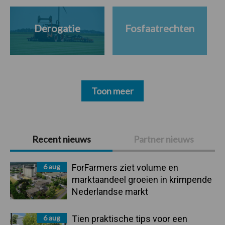
Derogatie
Fosfaatrechten
Toon meer
Primaire
Recent nieuws
Partner nieuws
Sidebar
6 aug
ForFarmers ziet volume en
marktaandeel groeien in krimpende
Nederlandse markt
6 aug
Tien praktische tips voor een