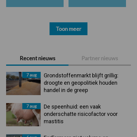
Toon meer
Primaire
Recent nieuws
Partner nieuws
Sidebar
7 aug
Grondstoffenmarkt blijft grillig:
droogte en geopolitiek houden
handel in de greep
7 aug
De speenhuid: een vaak
onderschatte risicofactor voor
mastitis