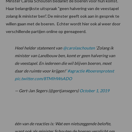
Minster Carola Schouten bedankt de boeren voor hun komst.
Haar belangrijkste uitspraak "geen halvering van de veestapel
zolang ik minister ben". De minster geeft ook aan in gesprek te
willen gaan met de boeren. Echter wordt hier ook al weer door
verschillende partijen online op gereageerd.
Heel helder statement van
@carolaschouten
‘Zolang ik
minister van Landbouw ben, komt er geen halvering van
de veestapel. En iedereen die wil blijven boeren, moet
daar de ruimte voor krijgen!’
#agractie
#boerenprotest
pic.twitter.com/8TMlHWsADO
— Gert-Jan Segers (@gertjansegers)
October 1, 2019
één van de reacties is: Wat een nietszeggende belofte,
want ook als minister Schouten de boeren verplicht om