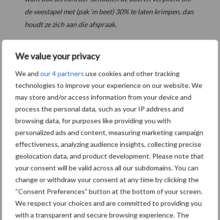
de veestapel met (pak ‘m beet) 30% te laten krimpen, dan
houdt ze zich aan die afspraak.
12.00 uur
We value your privacy
Volgens de politie Den Haag kunnen er geen trekkers meer bij op
We and
our 4 partners
use cookies and other tracking
het Malieveld. Boeren die nu nog aankomen worden verwezen
technologies to improve your experience on our website. We
naar de Leidsestraatweg of het Stadion.
may store and/or access information from your device and
process the personal data, such as your IP address and
Malieveld
#boerenprotest
pic.twitter.com/b8ouosfT7F
browsing data, for purposes like providing you with
personalized ads and content, measuring marketing campaign
— Henk Brink (@henk_brink)
October 1, 2019
effectiveness, analyzing audience insights, collecting precise
geolocation data, and product development. Please note that
your consent will be valid across all our subdomains. You can
change or withdraw your consent at any time by clicking the
11.30 uur
“Consent Preferences” button at the bottom of your screen.
De boeren hebben gewonnen! De ME wordt teruggeroepen en
We respect your choices and are committed to providing you
alle trekkers moeten naar een goede plek begeleid worden. Er zijn
with a transparent and secure browsing experience. The