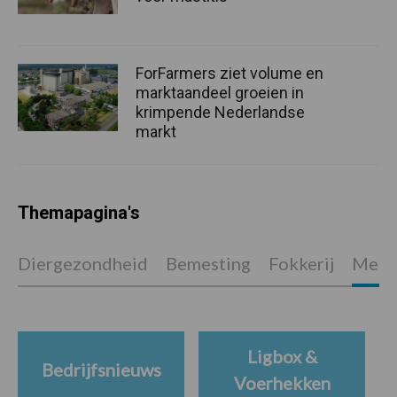
ForFarmers ziet volume en
marktaandeel groeien in
krimpende Nederlandse
markt
Themapagina's
Diergezondheid
Bemesting
Fokkerij
Melkv
Ligbox &
Bedrijfsnieuws
Voerhekken