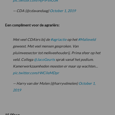
pic.twitter.com/NjPIPsvO3R
— CDA (@cdavandaag)
October 1, 2019
Een compliment voor de agrariërs:
Met veel CDA’ers bij de
#agriactie
op het
#Malieveld
geweest. Met veel mensen gesproken. Van
pluimveesector tot melkveehouderij. Prima sfeer op het
veld. Collega
@JacoGeurts
sprak vanaf het podium.
Kamerwerkzaamheden moesten er maar op wachten…
pic.twitter.com/rWCileMDpr
— Harry van der Molen (@harryvdmolen)
October 1,
2019
15.00uur