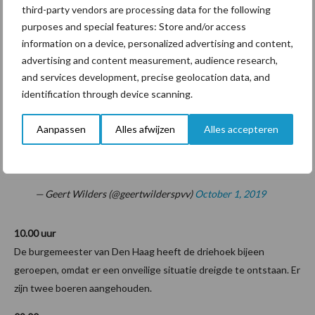
meerdere bussen ingezet om de boeren naar het Malieveld te
third-party vendors are processing data for the following
brengen.
purposes and special features: Store and/or access
information on a device, personalized advertising and content,
11.00 uur
advertising and content measurement, audience research,
Wilders spreekt de boeren toe "Ik vind het geweldig dat de
and services development, precise geolocation data, and
boeren in actie komen" en trekkers rijden via het strand naar Den
identification through device scanning.
Haag
Aanpassen
Alles afwijzen
Alles accepteren
PVV STEUNT ONZE BOEREN!
#boerenprotest
#boerenprotest
#boeren
pic.twitter.com/2WEqXe1vM0
— Geert Wilders (@geertwilderspvv)
October 1, 2019
10.00 uur
De burgemeester van Den Haag heeft de driehoek bijeen
geroepen, omdat er een onveilige situatie dreigde te ontstaan. Er
zijn twee boeren aangehouden.