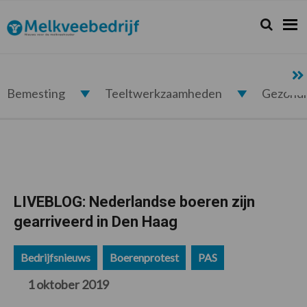
Spring
Door
Spring
Spring
naar
naar
naar
naar
Zoeken...
Zoek
Melkveebedrijf.nl
de
de
de
de
hoofdnavigatie
hoofd
eerste
voettekst
inhoud
sidebar
Bemesting
Teeltwerkzaamheden
Gezond
LIVEBLOG: Nederlandse boeren zijn
gearriveerd in Den Haag
Bedrijfsnieuws
Boerenprotest
PAS
1 oktober 2019