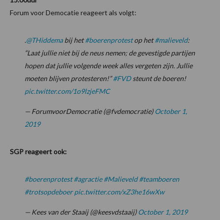
Forum voor Democatie reageert als volgt:
.
@THiddema
bij het
#boerenprotest
op het
#malieveld
:
“Laat jullie niet bij de neus nemen; de gevestigde partijen
hopen dat jullie volgende week alles vergeten zijn. Jullie
moeten blijven protesteren!”
#FVD
steunt de boeren!
pic.twitter.com/1o9lzjeFMC
— ForumvoorDemocratie (@fvdemocratie)
October 1,
2019
SGP reageert ook:
#boerenprotest
#agractie
#Malieveld
#teamboeren
#trotsopdeboer
pic.twitter.com/xZ3he16wXw
— Kees van der Staaij (@keesvdstaaij)
October 1, 2019