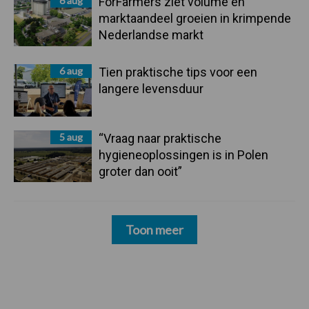
6 aug
ForFarmers ziet volume en
marktaandeel groeien in krimpende
Nederlandse markt
6 aug
Tien praktische tips voor een
langere levensduur
5 aug
“Vraag naar praktische
hygieneoplossingen is in Polen
groter dan ooit”
Toon meer