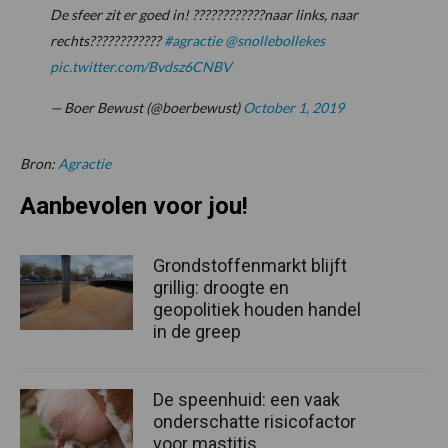
De sfeer zit er goed in! ????????????naar links, naar
rechts????????????
#agractie
@snollebollekes
pic.twitter.com/Bvdsz6CNBV
— Boer Bewust (@boerbewust)
October 1, 2019
Bron:
Agractie
Aanbevolen voor jou!
Grondstoffenmarkt blijft
grillig: droogte en
geopolitiek houden handel
in de greep
De speenhuid: een vaak
onderschatte risicofactor
voor mastitis