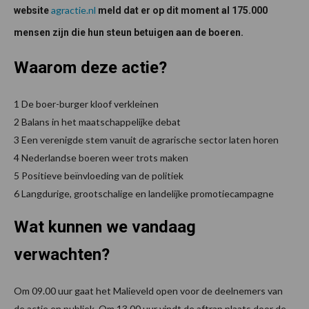
agractie.nl
website
meld dat er op dit moment al 175.000
mensen zijn die hun steun betuigen aan de boeren.
Waarom deze actie?
1 De boer-burger kloof verkleinen
2 Balans in het maatschappelijke debat
3 Een verenigde stem vanuit de agrarische sector laten horen
4 Nederlandse boeren weer trots maken
5 Positieve beïnvloeding van de politiek
6 Langdurige, grootschalige en landelijke promotiecampagne
Wat kunnen we vandaag
verwachten?
Om 09.00 uur gaat het Malieveld open voor de deelnemers van
de actie en publiek. Om 13.00 uur vindt de aftrap plaats door de