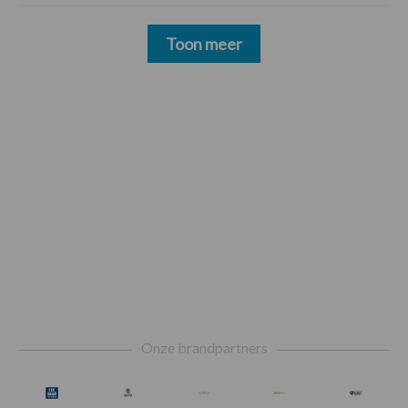
Toon meer
Footer
Onze brandpartners