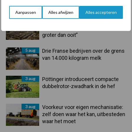
Aanpassen
Alles afwijzen
Alles accepteren
5 aug
“Vraag naar praktische
hygieneoplossingen is in Polen
groter dan ooit”
5 aug
Drie Franse bedrijven over de grens
van 14.000 kilogram melk
3 aug
Pöttinger introduceert compacte
dubbelrotor-zwadhark in de hef
3 aug
Voorkeur voor eigen mechanisatie:
zelf doen waar het kan, uitbesteden
waar het moet