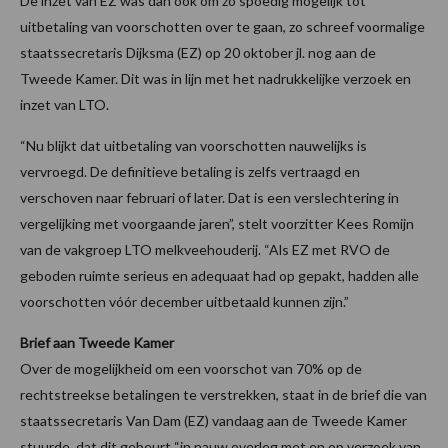
De inzet van EZ was dan ook om zo spoedig mogelijk tot
uitbetaling van voorschotten over te gaan, zo schreef voormalige
staatssecretaris Dijksma (EZ) op 20 oktober jl. nog aan de
Tweede Kamer. Dit was in lijn met het nadrukkelijke verzoek en
inzet van LTO.
“Nu blijkt dat uitbetaling van voorschotten nauwelijks is
vervroegd. De definitieve betaling is zelfs vertraagd en
verschoven naar februari of later. Dat is een verslechtering in
vergelijking met voorgaande jaren”, stelt voorzitter Kees Romijn
van de vakgroep LTO melkveehouderij. “Als EZ met RVO de
geboden ruimte serieus en adequaat had op gepakt, hadden alle
voorschotten vóór december uitbetaald kunnen zijn.”
Brief aan Tweede Kamer
Over de mogelijkheid om een voorschot van 70% op de
rechtstreekse betalingen te verstrekken, staat in de brief die van
staatssecretaris Van Dam (EZ) vandaag aan de Tweede Kamer
stuurde, dat dit gebeurt “in nauw overleg met en op verzoek van