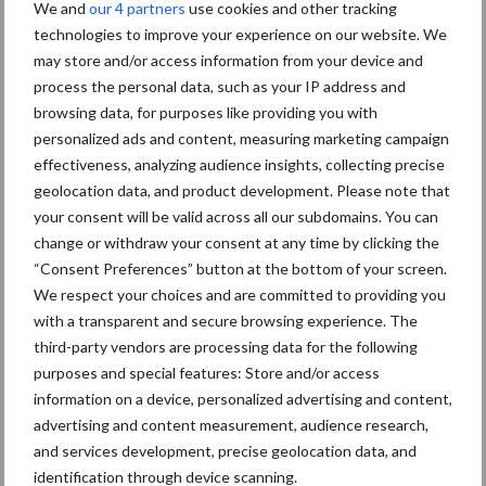
We and
our 4 partners
use cookies and other tracking
Diergezondheid
Bemesting
Fokkerij
Melkv
technologies to improve your experience on our website. We
may store and/or access information from your device and
process the personal data, such as your IP address and
browsing data, for purposes like providing you with
personalized ads and content, measuring marketing campaign
Mastitis
Hittestress
effectiveness, analyzing audience insights, collecting precise
geolocation data, and product development. Please note that
your consent will be valid across all our subdomains. You can
change or withdraw your consent at any time by clicking the
“Consent Preferences” button at the bottom of your screen.
Toon meer
We respect your choices and are committed to providing you
with a transparent and secure browsing experience. The
third-party vendors are processing data for the following
purposes and special features: Store and/or access
Primaire
Recent nieuws
Partner nieuws
information on a device, personalized advertising and content,
Sidebar
advertising and content measurement, audience research,
and services development, precise geolocation data, and
6 aug
Tien praktische tips voor een
identification through device scanning.
langere levensduur