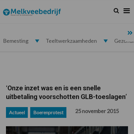
Spring
Door
Spring
Spring
naar
naar
naar
naar
Zoeken...
Zoek
Melkveebedrijf.nl
de
de
de
de
hoofdnavigatie
hoofd
eerste
voettekst
inhoud
sidebar
Bemesting
Teeltwerkzaamheden
Gezond
‘Onze inzet was en is een snelle
uitbetaling voorschotten GLB-toeslagen’
25 november 2015
Actueel
Boerenprotest