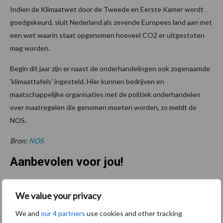
Indien de Klimaatwet door de Tweede en Eerste Kamer wordt
goedgekeurd, sluit Nederland als zevende Europees land aan met
een wet waarin staat opgenomen hoeveel CO2 er uitgestoten
mag worden.
Begin dit jaar zijn er naast de onderhandelingen ook zogenaamde
'klimaattafels' ingesteld. Hier kunnen bedrijven en
maatschappelijke organisaties met de politiek onderhandelen
over maatregelen die genomen moeten worden, zo meldt de
NOS.
Bron:
NOS
Aanbevolen voor jou!
Jaarverslag 2025 Royal A-
We value your privacy
ware: omzet groeit,
nettoresultaat daalt
We and
our 4 partners
use cookies and other tracking