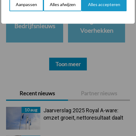
Aanpassen
Alles afwijzen
Alles accepteren
Ligbox &
Bedrijfsnieuws
Voerhekken
Toon meer
Primaire
Recent nieuws
Partner nieuws
Sidebar
10 aug
Jaarverslag 2025 Royal A-ware:
omzet groeit, nettoresultaat daalt