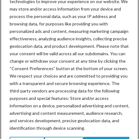
technologies to improve your experience on our website. We
may store and/or access information from your device and
process the personal data, such as your IP address and
Machines en werktuigen
browsing data, for purposes like providing you with
gewild doelwit criminelen
personalized ads and content, measuring marketing campaign
effectiveness, analyzing audience insights, collecting precise
geolocation data, and product development. Please note that
your consent will be valid across all our subdomains. You can
change or withdraw your consent at any time by clicking the
Grondstoffenmarkt blijft
grillig: droogte en
“Consent Preferences” button at the bottom of your screen.
geopolitiek houden handel
We respect your choices and are committed to providing you
in de greep
with a transparent and secure browsing experience. The
third-party vendors are processing data for the following
purposes and special features: Store and/or access
information on a device, personalized advertising and content,
Themapagina's
advertising and content measurement, audience research,
and services development, precise geolocation data, and
Diergezondheid
Bemesting
Fokkerij
Melkv
identification through device scanning.