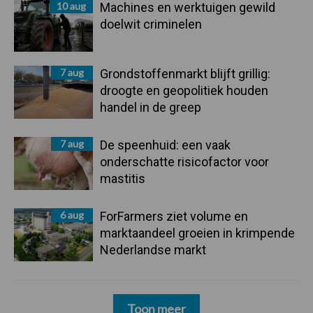
10 aug
Machines en werktuigen gewild
doelwit criminelen
7 aug
Grondstoffenmarkt blijft grillig:
droogte en geopolitiek houden
handel in de greep
7 aug
De speenhuid: een vaak
onderschatte risicofactor voor
mastitis
6 aug
ForFarmers ziet volume en
marktaandeel groeien in krimpende
Nederlandse markt
Toon meer