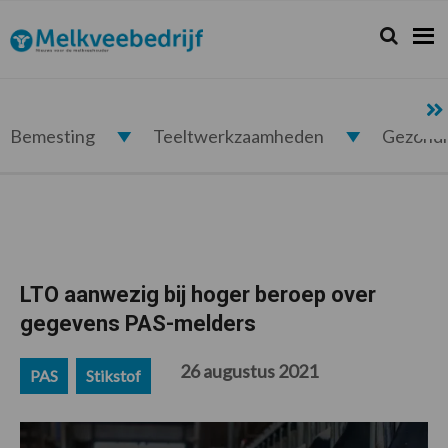
Spring
Door
Spring
Spring
naar
naar
naar
naar
Zoeken...
Zoek
Melkveebedrijf.nl
de
de
de
de
hoofdnavigatie
hoofd
eerste
voettekst
inhoud
sidebar
Bemesting
Teeltwerkzaamheden
Gezond
LTO aanwezig bij hoger beroep over
gegevens PAS-melders
26 augustus 2021
PAS
Stikstof