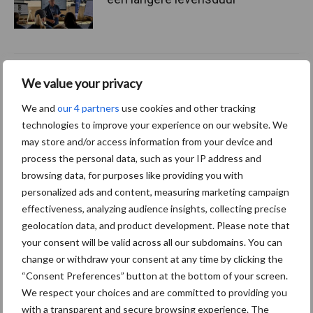
“Vraag naar praktische
We value your privacy
hygieneoplossingen is in
Polen groter dan ooit”
We and
our 4 partners
use cookies and other tracking
technologies to improve your experience on our website. We
may store and/or access information from your device and
process the personal data, such as your IP address and
browsing data, for purposes like providing you with
Themapagina's
personalized ads and content, measuring marketing campaign
effectiveness, analyzing audience insights, collecting precise
Diergezondheid
Bemesting
Fokkerij
Melkv
geolocation data, and product development. Please note that
your consent will be valid across all our subdomains. You can
change or withdraw your consent at any time by clicking the
“Consent Preferences” button at the bottom of your screen.
We respect your choices and are committed to providing you
Derogatie
Fosfaatrechten
with a transparent and secure browsing experience. The