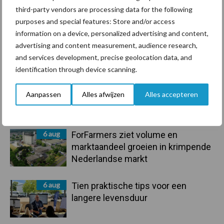
third-party vendors are processing data for the following
purposes and special features: Store and/or access
information on a device, personalized advertising and content,
advertising and content measurement, audience research,
and services development, precise geolocation data, and
Toon meer
identification through device scanning.
Aanpassen
Alles afwijzen
Alles accepteren
Primaire
Recent nieuws
Partner nieuws
Sidebar
6 aug
ForFarmers ziet volume en
marktaandeel groeien in krimpende
Nederlandse markt
6 aug
Tien praktische tips voor een
langere levensduur