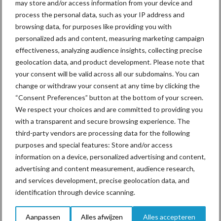
may store and/or access information from your device and
Ligbox &
Bedrijfsnieuws
process the personal data, such as your IP address and
Voerhekken
browsing data, for purposes like providing you with
personalized ads and content, measuring marketing campaign
effectiveness, analyzing audience insights, collecting precise
geolocation data, and product development. Please note that
your consent will be valid across all our subdomains. You can
Toon meer
change or withdraw your consent at any time by clicking the
“Consent Preferences” button at the bottom of your screen.
We respect your choices and are committed to providing you
Primaire
with a transparent and secure browsing experience. The
Recent nieuws
Partner nieuws
third-party vendors are processing data for the following
Sidebar
purposes and special features: Store and/or access
7 aug
Grondstoffenmarkt blijft grillig:
information on a device, personalized advertising and content,
droogte en geopolitiek houden
advertising and content measurement, audience research,
handel in de greep
and services development, precise geolocation data, and
identification through device scanning.
7 aug
De speenhuid: een vaak
onderschatte risicofactor voor
Aanpassen
Alles afwijzen
Alles accepteren