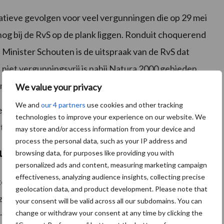
atieve gevolgen voor veel vergunningen die op 29 mei
og bij de RvS op de plank liggen. Ronduit choquerend
 Minister Schouten is de uitspraak van de RvS dat
iet vergunningsvrij is nabij Natura 2000 gebieden.
n nooit aan de orde geweest.
We value your privacy
We and
our 4 partners
use cookies and other tracking
en die altijd al plaats hebben gevonden, zijnde
technologies to improve your experience on our website. We
ht onacceptabel !
may store and/or access information from your device and
process the personal data, such as your IP address and
uitspraak
browsing data, for purposes like providing you with
personalized ads and content, measuring marketing campaign
effectiveness, analyzing audience insights, collecting precise
ten snel terug te komen op de gevolgen van deze
geolocation data, and product development. Please note that
rgbeginsel uit de Habitatrichtlijn betekent dat
your consent will be valid across all our subdomains. You can
change or withdraw your consent at any time by clicking the
ningbouw waarschijnlijk voortaan weer via zwaardere