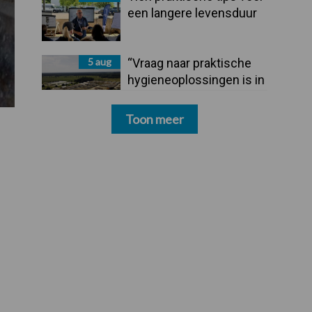
een langere levensduur
5 aug
“Vraag naar praktische
hygieneoplossingen is in
Polen groter dan ooit”
Toon meer