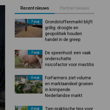
Recent nieuws
Partner nieuws
Primaire
Sidebar
7 aug
Grondstoffenmarkt blijft
grillig: droogte en
geopolitiek houden
handel in de greep
7 aug
De speenhuid: een vaak
onderschatte
risicofactor voor mastitis
6 aug
ForFarmers ziet volume
en marktaandeel groeien
in krimpende
Nederlandse markt
6 aug
Tien praktische tips voor