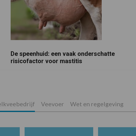
De speenhuid: een vaak onderschatte
risicofactor voor mastitis
lkveebedrijf
Veevoer
Wet en regelgeving