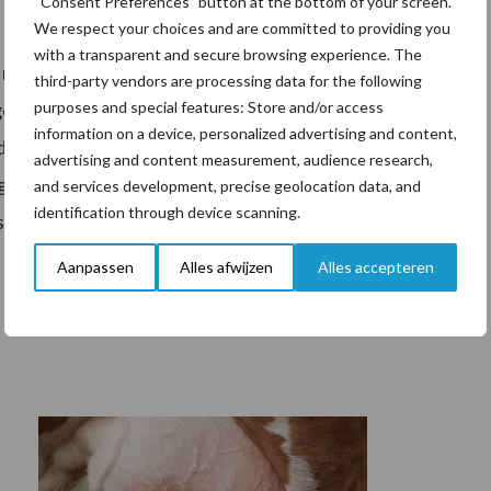
“Consent Preferences” button at the bottom of your screen.
We respect your choices and are committed to providing you
with a transparent and secure browsing experience. The
 modellen. Bedrijven die grote investeringen plegen,
third-party vendors are processing data for the following
purposes and special features: Store and/or access
n van de overheid. NMV heeft dan ook grote zorgen
information on a device, personalized advertising and content,
d van State. NMV is van mening dat de echte oplossing
advertising and content measurement, audience research,
gebaseerd op alle bronnen van stikstofemissie. Het
and services development, precise geolocation data, and
identification through device scanning.
desastreus voor de totale economie van Nederland. Een
Aanpassen
Alles afwijzen
Alles accepteren