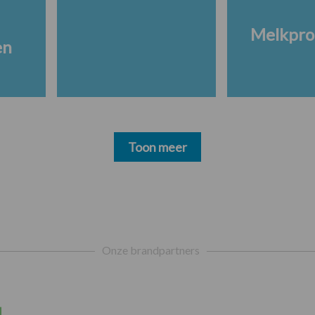
Melkpro
en
Toon meer
Onze brandpartners