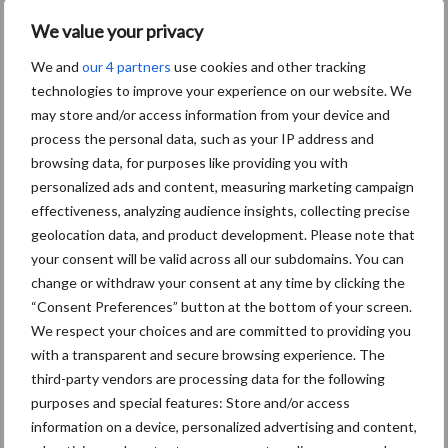
We value your privacy
Aanbevolen voor jou!
We and
our 4 partners
use cookies and other tracking
technologies to improve your experience on our website. We
Grondstoffenmarkt blijft
may store and/or access information from your device and
grillig: droogte en
process the personal data, such as your IP address and
geopolitiek houden handel
browsing data, for purposes like providing you with
in de greep
personalized ads and content, measuring marketing campaign
effectiveness, analyzing audience insights, collecting precise
De speenhuid: een vaak
geolocation data, and product development. Please note that
onderschatte risicofactor
your consent will be valid across all our subdomains. You can
voor mastitis
change or withdraw your consent at any time by clicking the
“Consent Preferences” button at the bottom of your screen.
We respect your choices and are committed to providing you
with a transparent and secure browsing experience. The
ForFarmers ziet volume en
third-party vendors are processing data for the following
marktaandeel groeien in
purposes and special features: Store and/or access
krimpende Nederlandse
information on a device, personalized advertising and content,
markt