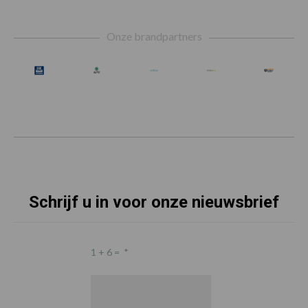
Footer
Onze brandpartners
Schrijf u in voor onze nieuwsbrief
1 + 6 =
*