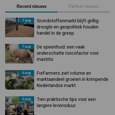
Primaire
Recent nieuws
Partner nieuws
Sidebar
7 aug
Grondstoffenmarkt blijft grillig:
droogte en geopolitiek houden
handel in de greep
7 aug
De speenhuid: een vaak
onderschatte risicofactor voor
mastitis
6 aug
ForFarmers ziet volume en
marktaandeel groeien in krimpende
Nederlandse markt
6 aug
Tien praktische tips voor een
langere levensduur