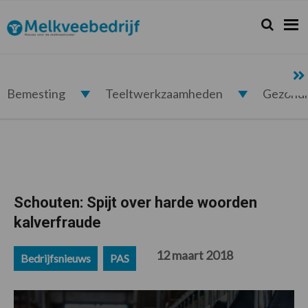
Spring
Door
Spring
Spring
naar
naar
naar
naar
Zoeken...
Zoek
Melkveebedrijf.nl
de
de
de
de
hoofdnavigatie
hoofd
eerste
voettekst
inhoud
sidebar
Bemesting
Teeltwerkzaamheden
Gezond
Schouten: Spijt over harde woorden
kalverfraude
12 maart 2018
Bedrijfsnieuws
PAS