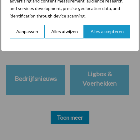
advertising and content measurement, audience research,
and services development, precise geolocation data, and
identification through device scanning.
Themapagina's
Aanpassen
Alles afwijzen
Alles accepteren
Diergezondheid
Bemesting
Fokkerij
Melkv
Ligbox &
Bedrijfsnieuws
Voerhekken
Toon meer