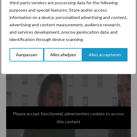
vervangers. Het grootste verschil? Bij melk krijg je wat betreft
third-party vendors are processing data for the following
voedingswaarde veel meer waar voor je geld.
purposes and special features: Store and/or access
information on a device, personalized advertising and content,
Zijn ze lekker?
advertising and content measurement, audience research,
and services development, precise geolocation data, and
identification through device scanning.
En hoe zit het dan met de smaak? Smaken verschillen natuurlijk,
maar veel mensen vinden melkalternatieven vaak waterig, zoals
Aanpassen
Alles afwijzen
Alles accepteren
het proefpanel van de Consumentenbond.
Please accept functioneel, advertenties cookies to access
this content