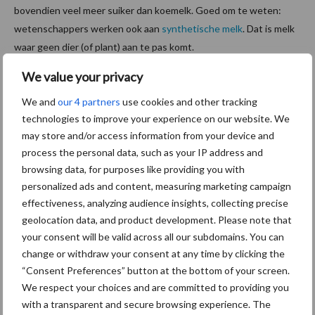
bovendien veel meer suiker dan koemelk. Goed om te weten:
wetenschappers werken ook aan
synthetische melk
. Dat is melk
waar geen dier (of plant) aan te pas komt.
We value your privacy
Alternatieven voor melk duurzaam?
We and
our 4 partners
use cookies and other tracking
Het is dus best lastig om een goed alternatief voor melk te
technologies to improve your experience on our website. We
may store and/or access information from your device and
vinden met dezelfde voedingswaarde. Hoe zit het dan met het
process the personal data, such as your IP address and
milieu? Plantaardige melk hebben toch wel een minder grote
browsing data, for purposes like providing you with
impact? Per liter klopt dat, maar uiteindelijk gaat het erom hoe
personalized ads and content, measuring marketing campaign
gezond je complete voedingspatroon is. We hebben allemaal
effectiveness, analyzing audience insights, collecting precise
hoogwaardige eiwitten en vitamine B12 nodig. Die twee stoffen
geolocation data, and product development. Please note that
vind je vrijwel alleen in dierlijke producten zoals vlees en zuivel.
your consent will be valid across all our subdomains. You can
Om dezelfde voedingswaarde uit plantaardige producten te
change or withdraw your consent at any time by clicking the
halen, moet je flink dooreten. Als je die rekensom maakt: dus de
“Consent Preferences” button at the bottom of your screen.
voedingswaarde x hoeveelheid x impact op het milieu, dan is de
We respect your choices and are committed to providing you
impact van melk ongeveer gelijk aan die van de plantaardige
with a transparent and secure browsing experience. The