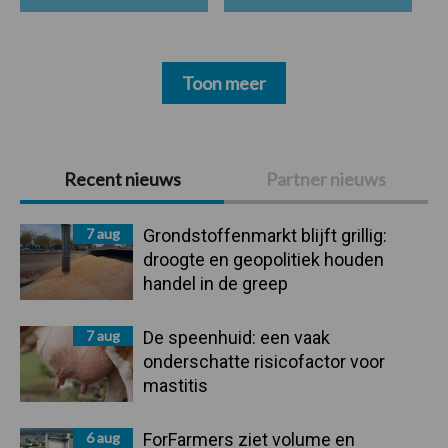
Toon meer
Primaire
Recent nieuws
Partner nieuws
Sidebar
7 aug
Grondstoffenmarkt blijft grillig:
droogte en geopolitiek houden
handel in de greep
7 aug
De speenhuid: een vaak
onderschatte risicofactor voor
mastitis
6 aug
ForFarmers ziet volume en