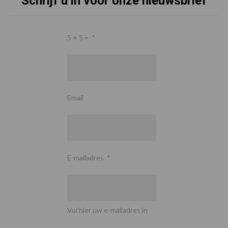
Schrijf u in voor onze nieuwsbrief
5 + 5 =
*
Email
E-mailadres
*
Vul hier uw e-mailadres in