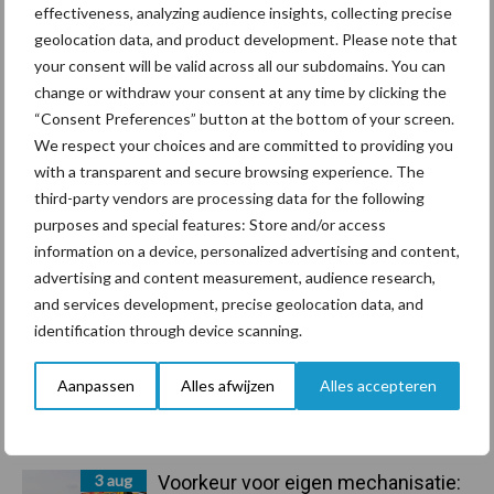
effectiveness, analyzing audience insights, collecting precise
geolocation data, and product development. Please note that
your consent will be valid across all our subdomains. You can
Primaire
change or withdraw your consent at any time by clicking the
Recent nieuws
Partner nieuws
“Consent Preferences” button at the bottom of your screen.
Sidebar
We respect your choices and are committed to providing you
5 aug
“Vraag naar praktische
with a transparent and secure browsing experience. The
hygieneoplossingen is in Polen
third-party vendors are processing data for the following
groter dan ooit”
purposes and special features: Store and/or access
information on a device, personalized advertising and content,
5 aug
Drie Franse bedrijven over de grens
advertising and content measurement, audience research,
van 14.000 kilogram melk
and services development, precise geolocation data, and
identification through device scanning.
3 aug
Pöttinger introduceert compacte
Aanpassen
Alles afwijzen
Alles accepteren
dubbelrotor-zwadhark in de hef
3 aug
Voorkeur voor eigen mechanisatie: