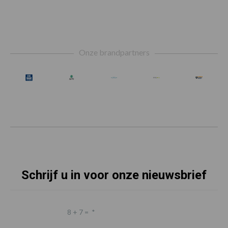
Footer
Onze brandpartners
Schrijf u in voor onze nieuwsbrief
8 + 7 =
*