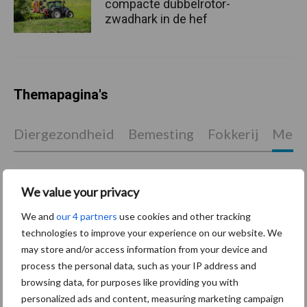
compacte dubbelrotor-
zwadhark in de hef
Themapagina's
Diergezondheid
Bemesting
Fokkerij
Melkv
We value your privacy
Ligbox &
Bedrijfsnieuws
We and
our 4 partners
use cookies and other tracking
Voerhekken
technologies to improve your experience on our website. We
may store and/or access information from your device and
process the personal data, such as your IP address and
browsing data, for purposes like providing you with
personalized ads and content, measuring marketing campaign
Toon meer