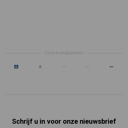
Footer
Onze brandpartners
Schrijf u in voor onze nieuwsbrief