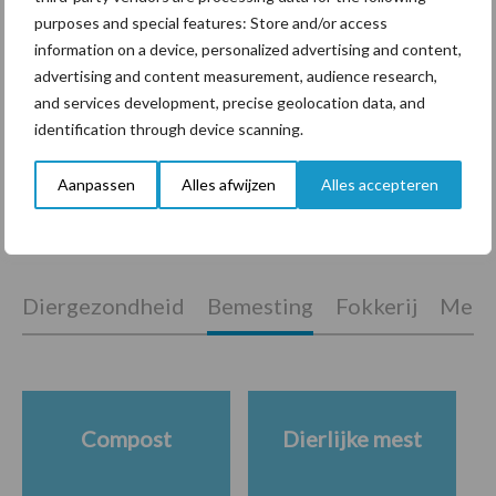
purposes and special features: Store and/or access
information on a device, personalized advertising and content,
Machines en werktuigen
advertising and content measurement, audience research,
gewild doelwit criminelen
and services development, precise geolocation data, and
identification through device scanning.
Aanpassen
Alles afwijzen
Alles accepteren
Themapagina's
Diergezondheid
Bemesting
Fokkerij
Melkv
Compost
Dierlijke mest