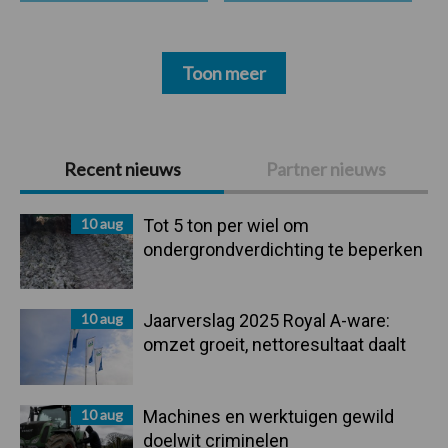
Toon meer
Primaire
Recent nieuws
Partner nieuws
Sidebar
10 aug
Tot 5 ton per wiel om
ondergrondverdichting te beperken
10 aug
Jaarverslag 2025 Royal A-ware:
omzet groeit, nettoresultaat daalt
10 aug
Machines en werktuigen gewild
doelwit criminelen