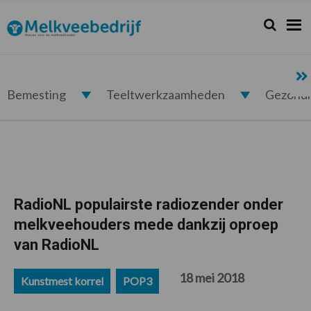
Spring
Door
Spring
Spring
naar
naar
naar
naar
Zoeken...
Zoek
Melkveebedrijf.nl
de
de
de
de
hoofdnavigatie
hoofd
eerste
voettekst
inhoud
sidebar
Bemesting
Teeltwerkzaamheden
Gezond
RadioNL populairste radiozender onder
melkveehouders mede dankzij oproep
van RadioNL
18 mei 2018
Kunstmest korrel
POP3