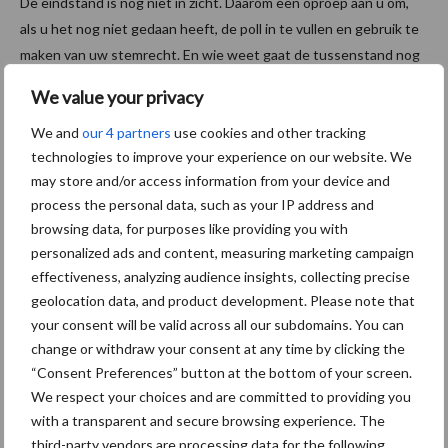
De eindstand is nog niet in zicht. Daarom een oproep aan u om,
als u het nog niet gedaan heeft, de poll in te vullen en gebruik te
maken van uw stemrecht. En wie weet gaat de tussenstand nog
wel zo veranderen dat de derde plaats met Radio10 ingeruild gaat
We value your privacy
worden door een andere zender. Er is nog veel mogelijk!
We and
our 4 partners
use cookies and other tracking
technologies to improve your experience on our website. We
may store and/or access information from your device and
Aanbevolen voor jou!
process the personal data, such as your IP address and
browsing data, for purposes like providing you with
Tot 5 ton per wiel om
personalized ads and content, measuring marketing campaign
ondergrondverdichting te
effectiveness, analyzing audience insights, collecting precise
beperken
geolocation data, and product development. Please note that
your consent will be valid across all our subdomains. You can
change or withdraw your consent at any time by clicking the
“Consent Preferences” button at the bottom of your screen.
Jaarverslag 2025 Royal A-
We respect your choices and are committed to providing you
ware: omzet groeit,
with a transparent and secure browsing experience. The
nettoresultaat daalt
third-party vendors are processing data for the following