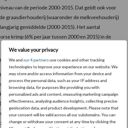
t niveau van de periode 2000-2015. Dat geldt ook voor
de graasdierhouderij (waaronder de melkveehouderij)
 langjarig gemiddelde (2000-2015). Het aantal
orse krimp (6% per jaar tussen 2000 en 2015) in de
We value your privacy
houderij
We and
our 4 partners
use cookies and other tracking
technologies to improve your experience on our website. We
may store and/or access information from your device and
ie in de melkveesector in 2017 omlaag te brengen om
process the personal data, such as your IP address and
en voor het behoud van de derogatie, is de
browsing data, for purposes like providing you with
lkveehouderij. Daarvoor hebben zich 567 bedrijven
personalized ads and content, measuring marketing campaign
effectiveness, analyzing audience insights, collecting precise
 De deelnemende bedrijven zijn gemiddeld veel kleiner
geolocation data, and product development. Please note that
n tegen bijna 100 melkkoeien per bedrijf. Het effect
your consent will be valid across all our subdomains. You can
change or withdraw your consent at any time by clicking the
dbouwtellingscijfers van 2017, want die laten per saldo