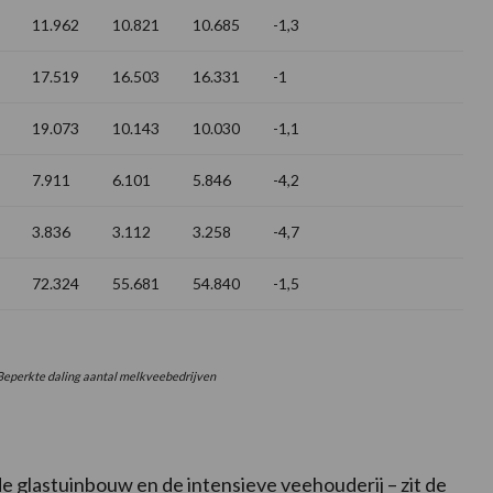
11.962
10.821
10.685
-1,3
17.519
16.503
16.331
-1
19.073
10.143
10.030
-1,1
7.911
6.101
5.846
-4,2
3.836
3.112
3.258
-4,7
72.324
55.681
54.840
-1,5
eperkte daling aantal melkveebedrijven
e glastuinbouw en de intensieve veehouderij – zit de