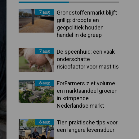
Sidebar
7 aug
Grondstoffenmarkt blijft
grillig: droogte en
geopolitiek houden
handel in de greep
7 aug
De speenhuid: een vaak
onderschatte
risicofactor voor mastitis
6 aug
ForFarmers ziet volume
en marktaandeel groeien
in krimpende
Nederlandse markt
6 aug
Tien praktische tips voor
een langere levensduur