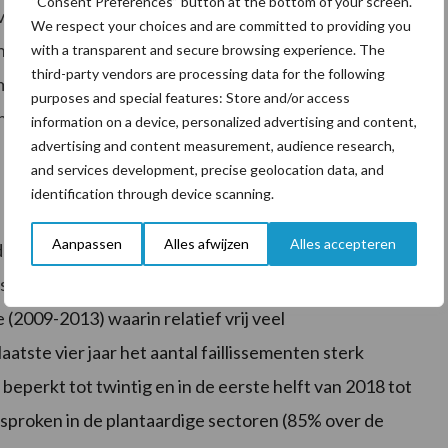
“Consent Preferences” button at the bottom of your screen.
n (1,0%; tabel 1). Het effect van de (vrijwillige)
We respect your choices and are committed to providing you
n in de landbouwtelling van 2018. Om daarvan een
with a transparent and secure browsing experience. The
third-party vendors are processing data for the following
melkkoeien (zie toelichting) dienen waarvan de cijfers
purposes and special features: Store and/or access
 van 2017 op 2018 met ongeveer 1.000 afgenomen (op
information on a device, personalized advertising and content,
advertising and content measurement, audience research,
and services development, precise geolocation data, and
identification through device scanning.
Aanpassen
Alles afwijzen
Alles accepteren
rijven bestaat in hoofdzaak uit de min of meer
wisseling. Gedwongen beëindiging in de vorm van een
 (2009-2013) waarin relatief vrij veel
 laatste vier jaar het aantal faillissementen sterk
 beperkt tot twintig en in de eerste helft van 2018 tot
gesproken in de plantaardige sectoren (85% over de