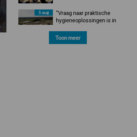
5 aug
“Vraag naar praktische
hygieneoplossingen is in
Polen groter dan ooit”
Toon meer