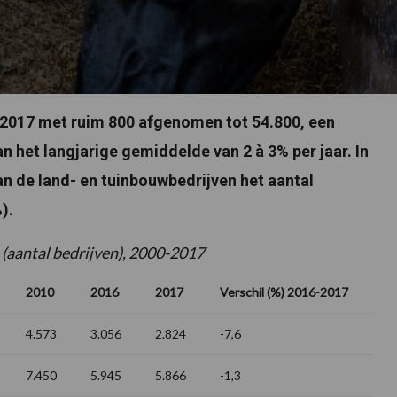
n 2017 met ruim 800 afgenomen tot 54.800, een
n het langjarige gemiddelde van 2 à 3% per jaar. In
van de land- en tuinbouwbedrijven het aantal
).
 (aantal bedrijven), 2000-2017
2010
2016
2017
Verschil (%) 2016-2017
4.573
3.056
2.824
-7,6
7.450
5.945
5.866
-1,3