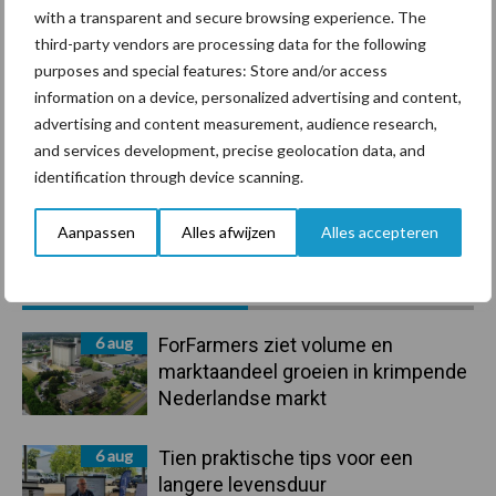
with a transparent and secure browsing experience. The
Derogatie
Fosfaatrechten
third-party vendors are processing data for the following
purposes and special features: Store and/or access
information on a device, personalized advertising and content,
advertising and content measurement, audience research,
and services development, precise geolocation data, and
Toon meer
identification through device scanning.
Aanpassen
Alles afwijzen
Alles accepteren
Primaire
Recent nieuws
Partner nieuws
Sidebar
6 aug
ForFarmers ziet volume en
marktaandeel groeien in krimpende
Nederlandse markt
6 aug
Tien praktische tips voor een
langere levensduur