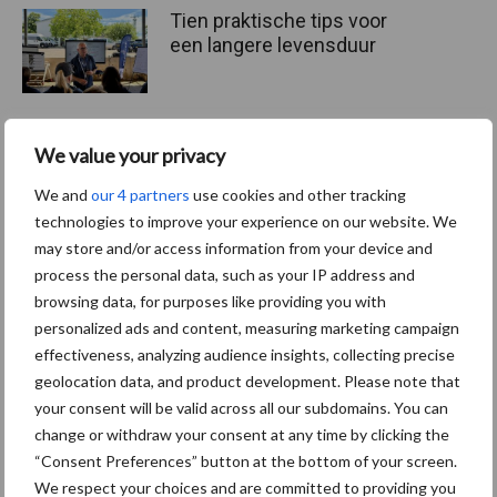
Tien praktische tips voor
een langere levensduur
We value your privacy
“Vraag naar praktische
hygieneoplossingen is in
We and
our 4 partners
use cookies and other tracking
Polen groter dan ooit”
technologies to improve your experience on our website. We
may store and/or access information from your device and
process the personal data, such as your IP address and
browsing data, for purposes like providing you with
personalized ads and content, measuring marketing campaign
Themapagina's
effectiveness, analyzing audience insights, collecting precise
geolocation data, and product development. Please note that
Diergezondheid
Bemesting
Fokkerij
Melkv
your consent will be valid across all our subdomains. You can
change or withdraw your consent at any time by clicking the
“Consent Preferences” button at the bottom of your screen.
We respect your choices and are committed to providing you