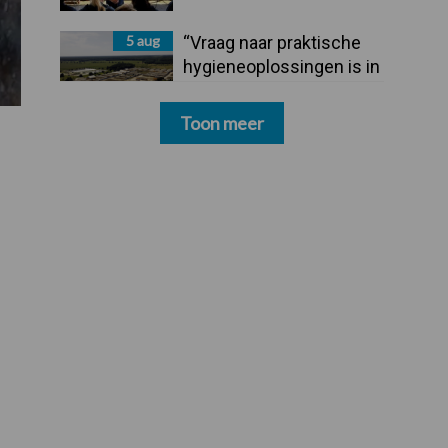
5 aug
“Vraag naar praktische
hygieneoplossingen is in
Polen groter dan ooit”
Toon meer