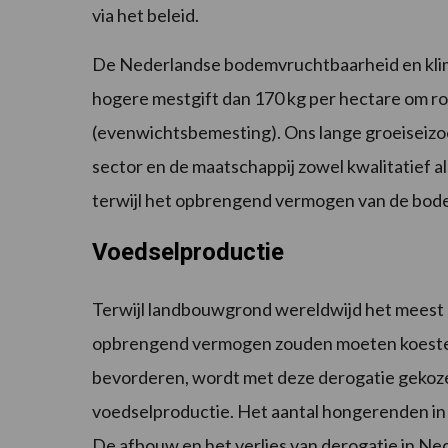
via het beleid.
De Nederlandse bodemvruchtbaarheid en kli
hogere mestgift dan 170 kg per hectare om 
(evenwichtsbemesting). Ons lange groeiseizo
sector en de maatschappij zowel kwalitatief 
terwijl het opbrengend vermogen van de bodem 
Voedselproductie
Terwijl landbouwgrond wereldwijd het meest 
opbrengend vermogen zouden moeten koester
bevorderen, wordt met deze derogatie gekoze
voedselproductie. Het aantal hongerenden in d
De afbouw en het verlies van derogatie in Nede