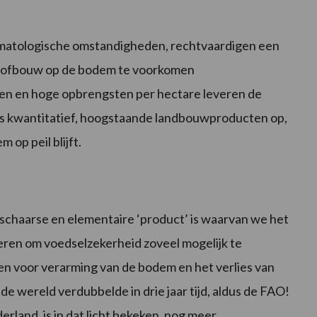
matologische omstandigheden, rechtvaardigen een
roofbouw op de bodem te voorkomen
en en hoge opbrengsten per hectare leveren de
als kwantitatief, hoogstaande landbouwproducten op,
op peil blijft.
schaarse en elementaire ‘product’ is waarvan we het
en om voedselzekerheid zoveel mogelijk te
n voor verarming van de bodem en het verlies van
e wereld verdubbelde in drie jaar tijd, aldus de FAO!
rland, is in dat licht bekeken, nog meer