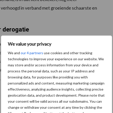
em verhoogd in verband met groeiende schaarste en
 derogatie
We value your privacy
 hectare zullen afnemen, kan het verlies aan
worden aangevuld met
kunstmest
. Terwijl voor de
We and
our 4 partners
use cookies and other tracking
technologies to improve your experience on our website. We
s, kunstmest meer uitspoeling gevoelig is en een
may store and/or access information from your device and
euw volledig in tegenspraak met het gecommuniceerde
process the personal data, such as your IP address and
browsing data, for purposes like providing you with
danks het feit dat hier al jaren op ambtelijk niveau
personalized ads and content, measuring marketing campaign
 niet toegelaten.
effectiveness, analyzing audience insights, collecting precise
geolocation data, and product development. Please note that
your consent will be valid across all our subdomains. You can
change or withdraw your consent at any time by clicking the