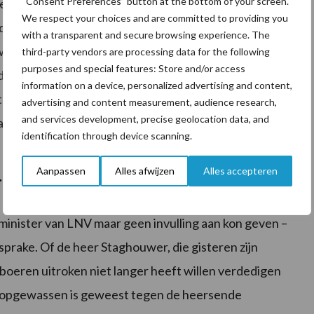
“Consent Preferences” button at the bottom of your screen.
s van de derogatie in 2026 en het verlies aan
We respect your choices and are committed to providing you
nde – gewassen op hun grond gaan verbouwen dan
with a transparent and secure browsing experience. The
ntwikkelen waardoor boeren wél geconfronteerd
third-party vendors are processing data for the following
purposes and special features: Store and/or access
de verplichting om
gras
te telen op 80 procent van hun
information on a device, personalized advertising and content,
uele voordelen van vrije gewaskeuze door het verlies
advertising and content measurement, audience research,
and services development, precise geolocation data, and
f 2026, natuurlijk, want dat zou ‘ongeoorloofde
identification through device scanning.
Aanpassen
Alles afwijzen
Alles accepteren
rogatie
inister van LNV maar geen invulling aan kon geven –
prake. Of de heer Staghouwer, die gisteren zijn
 boeren uitroken niet langer heeft willen verdedigen
iet opgewassen is geweest tegen de heersende