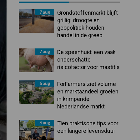
Sidebar
7 aug
Grondstoffenmarkt blijft
grillig: droogte en
geopolitiek houden
handel in de greep
7 aug
De speenhuid: een vaak
onderschatte
risicofactor voor mastitis
6 aug
ForFarmers ziet volume
en marktaandeel groeien
in krimpende
Nederlandse markt
6 aug
Tien praktische tips voor
een langere levensduur