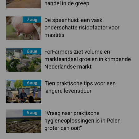
handel in de greep
7 aug
De speenhuid: een vaak
onderschatte risicofactor voor
mastitis
6 aug
ForFarmers ziet volume en
marktaandeel groeien in krimpende
Nederlandse markt
6 aug
Tien praktische tips voor een
langere levensduur
5 aug
“Vraag naar praktische
hygieneoplossingen is in Polen
groter dan ooit”