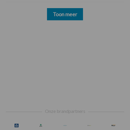
Toon meer
Footer
Onze brandpartners