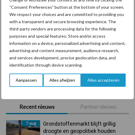
Diergezondheid
Bemesting
Fokkerij
Melkv
“Consent Preferences” button at the bottom of your screen.
We respect your choices and are committed to providing you
with a transparent and secure browsing experience. The
third-party vendors are processing data for the following
purposes and special features: Store and/or access
Mastitis
Hittestress
information on a device, personalized advertising and content,
advertising and content measurement, audience research,
and services development, precise geolocation data, and
identification through device scanning.
Toon meer
Aanpassen
Alles afwijzen
Alles accepteren
Primaire
Recent nieuws
Partner nieuws
Sidebar
7 aug
Grondstoffenmarkt blijft grillig:
droogte en geopolitiek houden