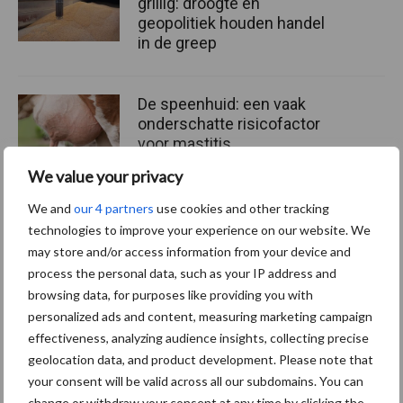
grillig: droogte en
geopolitiek houden handel
in de greep
De speenhuid: een vaak
onderschatte risicofactor
voor mastitis
We value your privacy
We and
our 4 partners
use cookies and other tracking
ForFarmers ziet volume en
technologies to improve your experience on our website. We
marktaandeel groeien in
may store and/or access information from your device and
krimpende Nederlandse
process the personal data, such as your IP address and
markt
browsing data, for purposes like providing you with
personalized ads and content, measuring marketing campaign
effectiveness, analyzing audience insights, collecting precise
geolocation data, and product development. Please note that
Themapagina's
your consent will be valid across all our subdomains. You can
change or withdraw your consent at any time by clicking the