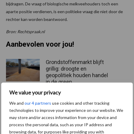
bijdragen. De vraag of biologische melkveehouders toch een
aparte positie verdienen, is een politieke vraag die niet door de
rechter kan worden beantwoord.
Bron: Rechtspraak.nl
Aanbevolen voor jou!
Grondstoffenmarkt blijft
grillig: droogte en
geopolitiek houden handel
in de greep
We value your privacy
De speenhuid: een vaak
We and
our 4 partners
use cookies and other tracking
onderschatte risicofactor
technologies to improve your experience on our website. We
voor mastitis
may store and/or access information from your device and
process the personal data, such as your IP address and
browsing data, for purposes like providing you with