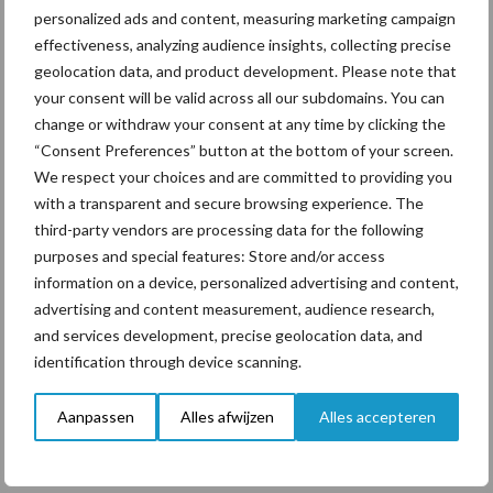
personalized ads and content, measuring marketing campaign
ForFarmers ziet volume en
effectiveness, analyzing audience insights, collecting precise
marktaandeel groeien in
geolocation data, and product development. Please note that
krimpende Nederlandse
your consent will be valid across all our subdomains. You can
markt
change or withdraw your consent at any time by clicking the
“Consent Preferences” button at the bottom of your screen.
We respect your choices and are committed to providing you
Themapagina's
with a transparent and secure browsing experience. The
third-party vendors are processing data for the following
purposes and special features: Store and/or access
Diergezondheid
Bemesting
Fokkerij
Melkv
information on a device, personalized advertising and content,
advertising and content measurement, audience research,
and services development, precise geolocation data, and
identification through device scanning.
Mastitis
Hittestress
Aanpassen
Alles afwijzen
Alles accepteren