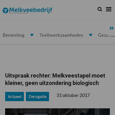
Spring
Door
Spring
Spring
naar
naar
naar
naar
Zoeken...
Zoek
Melkveebedrijf.nl
de
de
de
de
hoofdnavigatie
hoofd
eerste
voettekst
inhoud
sidebar
Bemesting
Teeltwerkzaamheden
Gezond
Uitspraak rechter: Melkveestapel moet
kleiner, geen uitzondering biologisch
31 oktober 2017
Actueel
Derogatie