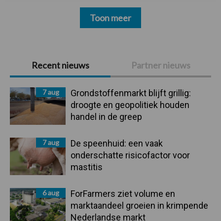
Toon meer
Primaire
Recent nieuws
Partner nieuws
Sidebar
7 aug
Grondstoffenmarkt blijft grillig:
droogte en geopolitiek houden
handel in de greep
7 aug
De speenhuid: een vaak
onderschatte risicofactor voor
mastitis
6 aug
ForFarmers ziet volume en
marktaandeel groeien in krimpende
Nederlandse markt