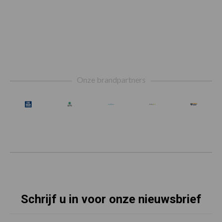
Footer
Onze brandpartners
Schrijf u in voor onze nieuwsbrief