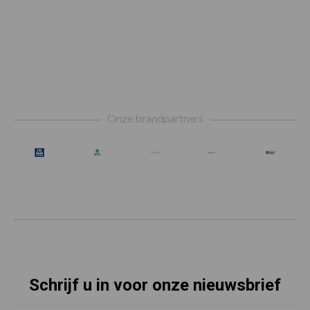
Footer
Onze brandpartners
Schrijf u in voor onze nieuwsbrief