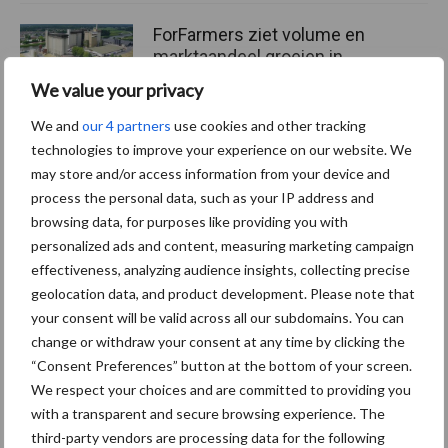
ForFarmers ziet volume en
marktaandeel groeien in
krimpende Nederlandse
We value your privacy
markt
We and
our 4 partners
use cookies and other tracking
technologies to improve your experience on our website. We
may store and/or access information from your device and
Themapagina's
process the personal data, such as your IP address and
browsing data, for purposes like providing you with
personalized ads and content, measuring marketing campaign
Diergezondheid
Bemesting
Fokkerij
Melkv
effectiveness, analyzing audience insights, collecting precise
geolocation data, and product development. Please note that
your consent will be valid across all our subdomains. You can
change or withdraw your consent at any time by clicking the
“Consent Preferences” button at the bottom of your screen.
Derogatie
Fosfaatrechten
We respect your choices and are committed to providing you
with a transparent and secure browsing experience. The
third-party vendors are processing data for the following