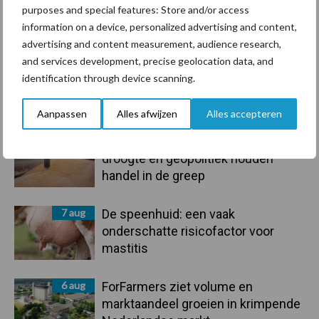
purposes and special features: Store and/or access
information on a device, personalized advertising and content,
Toon meer
advertising and content measurement, audience research,
and services development, precise geolocation data, and
identification through device scanning.
Primaire
Recent nieuws
Partner nieuws
Aanpassen
Alles afwijzen
Alles accepteren
Sidebar
7 aug
Grondstoffenmarkt blijft grillig:
droogte en geopolitiek houden
handel in de greep
7 aug
De speenhuid: een vaak
onderschatte risicofactor voor
mastitis
6 aug
ForFarmers ziet volume en
marktaandeel groeien in krimpende