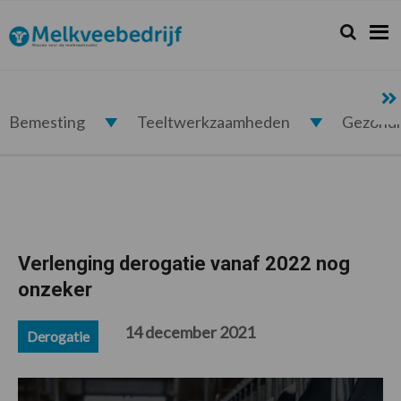
Spring
Door
Spring
Spring
naar
naar
naar
naar
Zoeken...
Zoek
Melkveebedrijf.nl
de
de
de
de
hoofdnavigatie
hoofd
eerste
voettekst
inhoud
sidebar
Bemesting
Teeltwerkzaamheden
Gezond
Verlenging derogatie vanaf 2022 nog
onzeker
14 december 2021
Derogatie