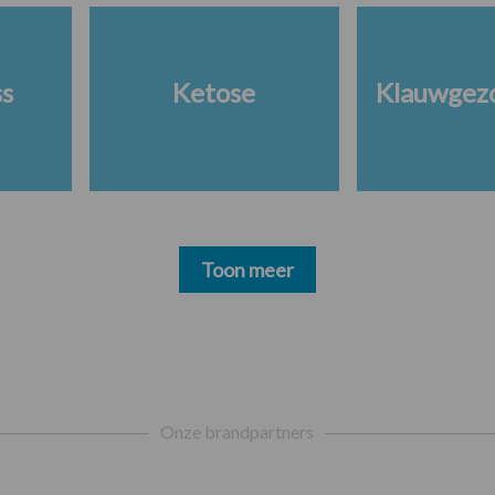
ss
Ketose
Klauwgez
Toon meer
Onze brandpartners