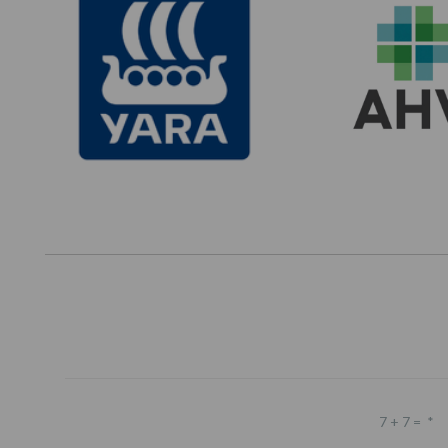
7 + 7 =
*