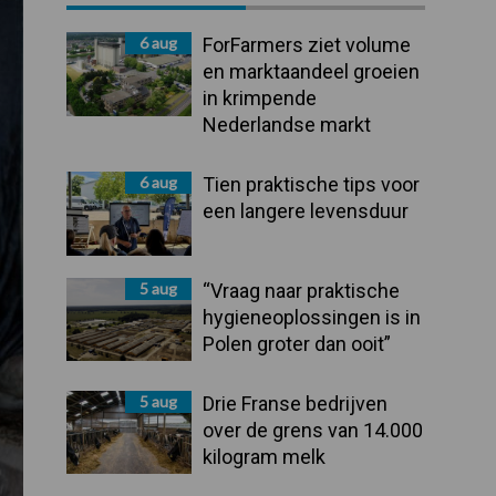
Sidebar
6 aug
ForFarmers ziet volume
en marktaandeel groeien
in krimpende
Nederlandse markt
6 aug
Tien praktische tips voor
een langere levensduur
5 aug
“Vraag naar praktische
hygieneoplossingen is in
Polen groter dan ooit”
5 aug
Drie Franse bedrijven
over de grens van 14.000
kilogram melk