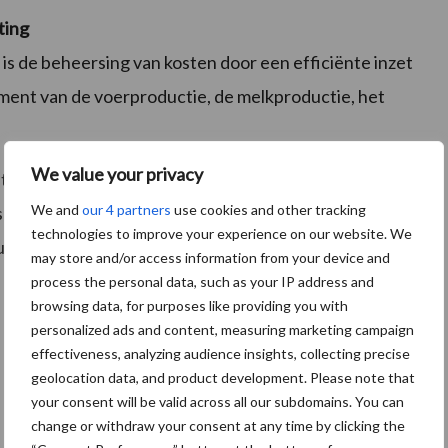
ting
s de beheersing van kosten door een efficiënte inzet
ment van de voerproductie, de melkproductie, het
We value your privacy
t elk voorjaar en wordt geschreven door de
We and
our 4 partners
use cookies and other tracking
eurs. Voor meer informatie kijk op
technologies to improve your experience on our website. We
e uitgave tevens gedownload worden.
may store and/or access information from your device and
process the personal data, such as your IP address and
browsing data, for purposes like providing you with
personalized ads and content, measuring marketing campaign
effectiveness, analyzing audience insights, collecting precise
geolocation data, and product development. Please note that
your consent will be valid across all our subdomains. You can
change or withdraw your consent at any time by clicking the