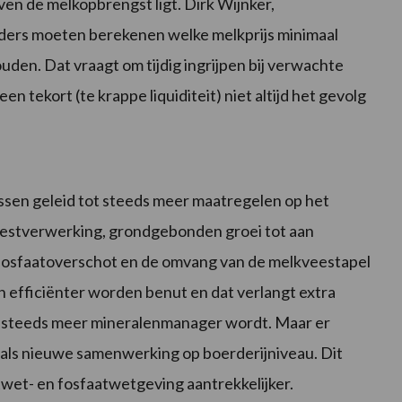
ven de melkopbrengst ligt. Dirk Wijnker,
uders moeten berekenen welke melkprijs minimaal
ouden. Dat vraagt om tijdig ingrijpen bij verwachte
en tekort (te krappe liquiditeit) niet altijd het gevolg
ssen geleid tot steeds meer maatregelen op het
mestverwerking, grondgebonden groei tot aan
t fosfaatoverschot en de omvang van de melkveestapel
efficiënter worden benut en dat verlangt extra
r steeds meer mineralenmanager wordt. Maar er
als nieuwe samenwerking op boerderijniveau. Dit
wet- en fosfaatwetgeving aantrekkelijker.