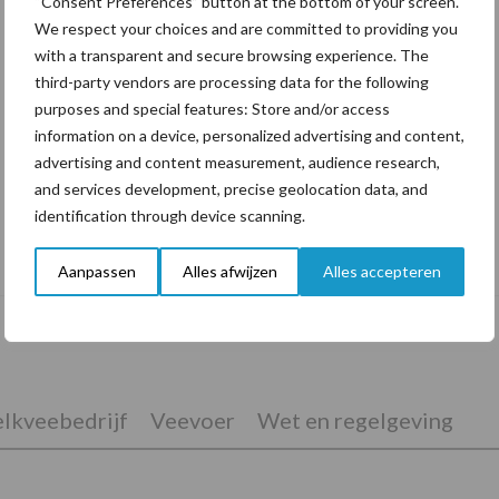
“Consent Preferences” button at the bottom of your screen.
We respect your choices and are committed to providing you
with a transparent and secure browsing experience. The
third-party vendors are processing data for the following
purposes and special features: Store and/or access
information on a device, personalized advertising and content,
advertising and content measurement, audience research,
and services development, precise geolocation data, and
identification through device scanning.
Tien praktische tips voor een langere
levensduur
Aanpassen
Alles afwijzen
Alles accepteren
lkveebedrijf
Veevoer
Wet en regelgeving