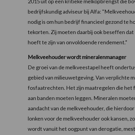
2015 uit op een kritieke melkopbrengst die bo
bedrijfskundig adviseur bij Alfa: "Melkveeho
nodig is om hun bedrijf financieel gezond te h
tekorten. Zij moeten daarbij ook beseffen dat e
hoeft te zijn van onvoldoende rendement.”
Melkveehouder wordt mineralenmanager
De groei van de melkveestapel heeft ondertu
gebied van milieuwetgeving. Van verplichte 
fosfaatrechten. Het zijn maatregelen die he
aan banden moeten leggen. Mineralen moeten 
aandacht van de melkveehouder, die hierdoo
lonken voor de melkveehouder ook kansen, zo
wordt vanuit het oogpunt van derogatie, mest