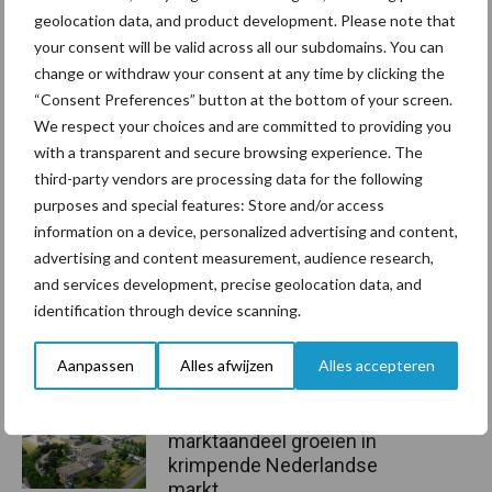
W.:
www.nzo.nl
geolocation data, and product development. Please note that
your consent will be valid across all our subdomains. You can
Aanbevolen voor jou!
change or withdraw your consent at any time by clicking the
“Consent Preferences” button at the bottom of your screen.
Grondstoffenmarkt blijft
We respect your choices and are committed to providing you
grillig: droogte en
with a transparent and secure browsing experience. The
geopolitiek houden handel
third-party vendors are processing data for the following
in de greep
purposes and special features: Store and/or access
information on a device, personalized advertising and content,
advertising and content measurement, audience research,
De speenhuid: een vaak
and services development, precise geolocation data, and
onderschatte risicofactor
identification through device scanning.
voor mastitis
Aanpassen
Alles afwijzen
Alles accepteren
ForFarmers ziet volume en
marktaandeel groeien in
krimpende Nederlandse
markt