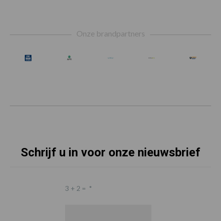
Footer
Onze brandpartners
Schrijf u in voor onze nieuwsbrief
3 + 2 =
*