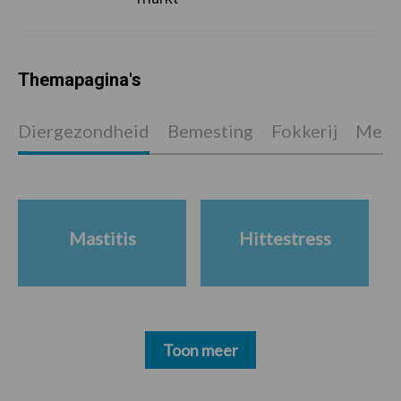
Themapagina's
Diergezondheid
Bemesting
Fokkerij
Melkv
Mastitis
Hittestress
Toon meer