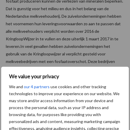
fosfaat produceren kunnen de verliezen van mineralen beperken.
Dat is gunstig voor het milieu en dus in het belang van de
Nederlandse melkveehouderij. De zuivelondernemingen hebben
het voornemen hun leveringsvoorwaarden zo aan te passen dat
alle melkveehouders verplicht worden over 2016 de
KringloopWijzer in te vullen en deze uiterlijk 1 maart 2017 in te
leveren.In veel gevallen hebben zuivelondernemingen het
gebruik van de Kringloopwijzer al verplicht gesteld voor
melkveebedrijven met een fosfaatoverschot. Deze bedrijven
dienen de KringloopWijzer over 2015 in te vullen en uiterlijk 1
We value your privacy
maart 2016 in te leveren.
We and
our 4 partners
use cookies and other tracking
Meer informatie
technologies to improve your experience on our website. We
Nederlandse Zuivel Organisatie
may store and/or access information from your device and
Benoordenhoutseweg 46
process the personal data, such as your IP address and
2596 BC Den Haag
browsing data, for purposes like providing you with
T.: +31 (0)70 2191700
personalized ads and content, measuring marketing campaign
E.:
info@nzo.nl
effectiveness, analyzing audience insights, collecting precise