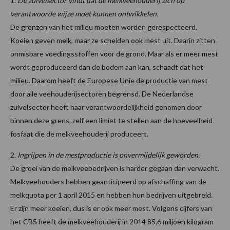
1.
De zuivelsector vindt dat de melkveehouderij zich op
verantwoorde wijze moet kunnen ontwikkelen.
De grenzen van het milieu moeten worden gerespecteerd.
Koeien geven melk, maar ze scheiden ook mest uit. Daarin zitten
onmisbare voedingsstoffen voor de grond. Maar als er meer mest
wordt geproduceerd dan de bodem aan kan, schaadt dat het
milieu. Daarom heeft de Europese Unie de productie van mest
door alle veehouderijsectoren begrensd. De Nederlandse
zuivelsector heeft haar verantwoordelijkheid genomen door
binnen deze grens, zelf een limiet te stellen aan de hoeveelheid
fosfaat die de melkveehouderij produceert.
2.
Ingrijpen in de mestproductie is onvermijdelijk geworden.
De groei van de melkveebedrijven is harder gegaan dan verwacht.
Melkveehouders hebben geanticipeerd op afschaffing van de
melkquota per 1 april 2015 en hebben hun bedrijven uitgebreid.
Er zijn meer koeien, dus is er ook meer mest. Volgens cijfers van
het CBS heeft de melkveehouderij in 2014 85,6 miljoen kilogram