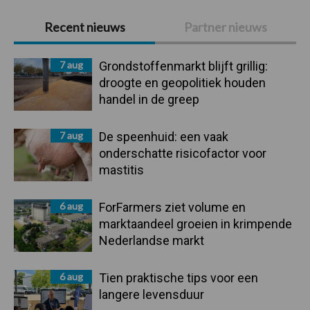
Primaire
Recent nieuws
Partner nieuws
Sidebar
7 aug
Grondstoffenmarkt blijft grillig:
droogte en geopolitiek houden
handel in de greep
7 aug
De speenhuid: een vaak
onderschatte risicofactor voor
mastitis
6 aug
ForFarmers ziet volume en
marktaandeel groeien in krimpende
Nederlandse markt
6 aug
Tien praktische tips voor een
langere levensduur