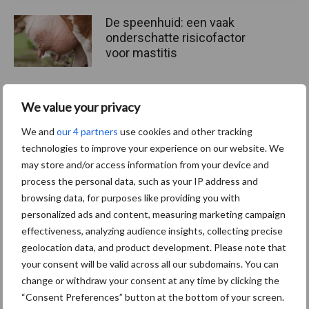
De speenhuid: een vaak
onderschatte risicofactor
voor mastitis
We value your privacy
ForFarmers ziet volume en
marktaandeel groeien in
We and
our 4 partners
use cookies and other tracking
krimpende Nederlandse
technologies to improve your experience on our website. We
markt
may store and/or access information from your device and
process the personal data, such as your IP address and
browsing data, for purposes like providing you with
personalized ads and content, measuring marketing campaign
Themapagina's
effectiveness, analyzing audience insights, collecting precise
geolocation data, and product development. Please note that
Diergezondheid
Bemesting
Fokkerij
Melkv
your consent will be valid across all our subdomains. You can
change or withdraw your consent at any time by clicking the
“Consent Preferences” button at the bottom of your screen.