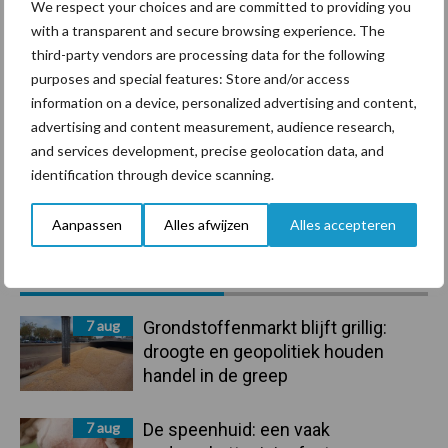
We respect your choices and are committed to providing you
with a transparent and secure browsing experience. The
Ligbox &
Bedrijfsnieuws
third-party vendors are processing data for the following
Voerhekken
purposes and special features: Store and/or access
information on a device, personalized advertising and content,
advertising and content measurement, audience research,
and services development, precise geolocation data, and
Toon meer
identification through device scanning.
Aanpassen
Alles afwijzen
Alles accepteren
Primaire
Recent nieuws
Partner nieuws
Sidebar
7 aug
Grondstoffenmarkt blijft grillig:
droogte en geopolitiek houden
handel in de greep
7 aug
De speenhuid: een vaak