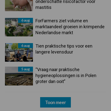
onderschatte risicofactor voor
mastitis
6 aug
ForFarmers ziet volume en
marktaandeel groeien in krimpende
Nederlandse markt
6 aug
Tien praktische tips voor een
langere levensduur
5 aug
“Vraag naar praktische
hygieneoplossingen is in Polen
groter dan ooit”
Toon meer