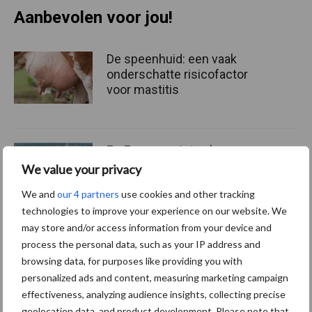
Aanbevolen voor jou!
De speenhuid: een vaak
onderschatte risicofactor
voor mastitis
ForFarmers ziet volume en
marktaandeel groeien in
We value your privacy
krimpende Nederlandse
We and
our 4 partners
use cookies and other tracking
markt
technologies to improve your experience on our website. We
may store and/or access information from your device and
Tien praktische tips voor
process the personal data, such as your IP address and
een langere levensduur
browsing data, for purposes like providing you with
personalized ads and content, measuring marketing campaign
effectiveness, analyzing audience insights, collecting precise
geolocation data, and product development. Please note that