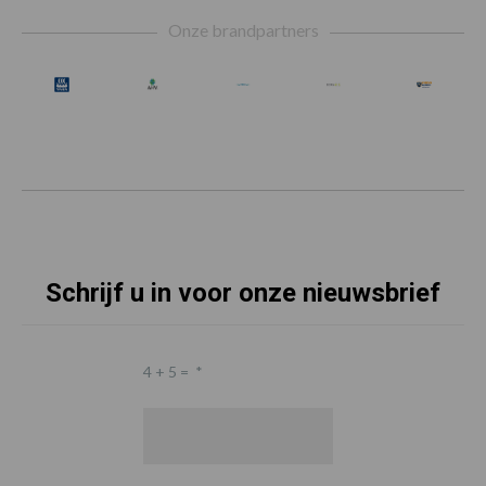
Footer
Onze brandpartners
Schrijf u in voor onze nieuwsbrief
4 + 5 =
*