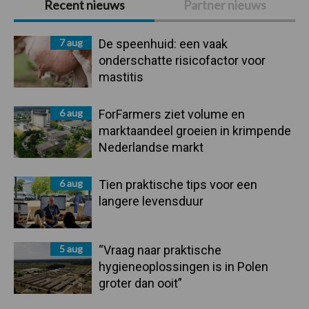
Recent nieuws
Partner nieuws
Sidebar
7 aug
De speenhuid: een vaak
onderschatte risicofactor voor
mastitis
6 aug
ForFarmers ziet volume en
marktaandeel groeien in krimpende
Nederlandse markt
6 aug
Tien praktische tips voor een
langere levensduur
5 aug
“Vraag naar praktische
hygieneoplossingen is in Polen
groter dan ooit”