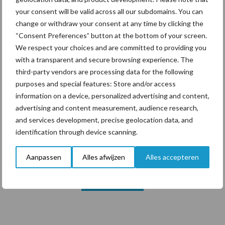
your consent will be valid across all our subdomains. You can
change or withdraw your consent at any time by clicking the
Themapagina's
“Consent Preferences” button at the bottom of your screen.
We respect your choices and are committed to providing you
Diergezondheid
Bemesting
Fokkerij
Melkv
with a transparent and secure browsing experience. The
third-party vendors are processing data for the following
purposes and special features: Store and/or access
information on a device, personalized advertising and content,
advertising and content measurement, audience research,
Derogatie
Fosfaatrechten
and services development, precise geolocation data, and
identification through device scanning.
Aanpassen
Alles afwijzen
Alles accepteren
Toon meer
Primaire