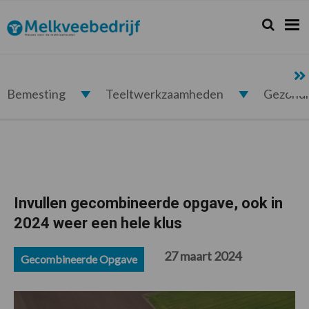
Spring
Door
Spring
Spring
naar
naar
naar
naar
Zoeken...
Zoek
Melkveebedrijf.nl
de
de
de
de
hoofdnavigatie
hoofd
eerste
voettekst
inhoud
sidebar
Bemesting
Teeltwerkzaamheden
Gezond
Invullen gecombineerde opgave, ook in
2024 weer een hele klus
27 maart 2024
Gecombineerde Opgave