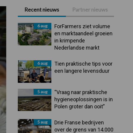
Recent nieuws
Partner nieuws
Primaire
Sidebar
6 aug
ForFarmers ziet volume
en marktaandeel groeien
in krimpende
Nederlandse markt
6 aug
Tien praktische tips voor
een langere levensduur
5 aug
“Vraag naar praktische
hygieneoplossingen is in
Polen groter dan ooit”
5 aug
Drie Franse bedrijven
over de grens van 14.000