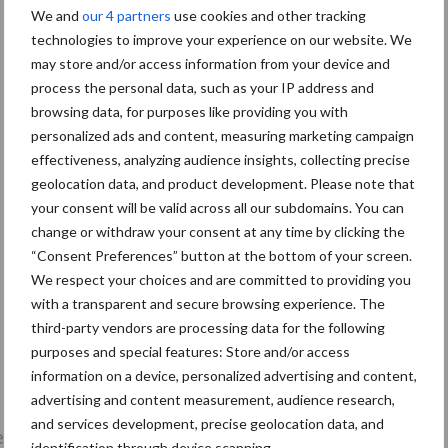
We and
our 4 partners
use cookies and other tracking
technologies to improve your experience on our website. We
may store and/or access information from your device and
process the personal data, such as your IP address and
browsing data, for purposes like providing you with
personalized ads and content, measuring marketing campaign
effectiveness, analyzing audience insights, collecting precise
geolocation data, and product development. Please note that
your consent will be valid across all our subdomains. You can
change or withdraw your consent at any time by clicking the
“Consent Preferences” button at the bottom of your screen.
Tien praktische tips voor een langere
We respect your choices and are committed to providing you
levensduur
with a transparent and secure browsing experience. The
third-party vendors are processing data for the following
purposes and special features: Store and/or access
information on a device, personalized advertising and content,
advertising and content measurement, audience research,
and services development, precise geolocation data, and
lkveebedrijf
Veevoer
Wet en regelgeving
identification through device scanning.