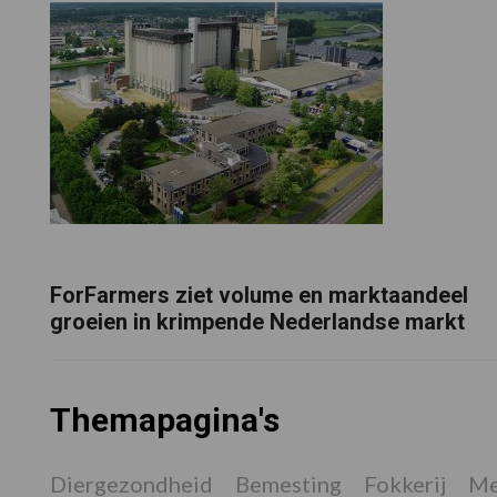
ForFarmers ziet volume en marktaandeel
groeien in krimpende Nederlandse markt
Themapagina's
Diergezondheid
Bemesting
Fokkerij
Me