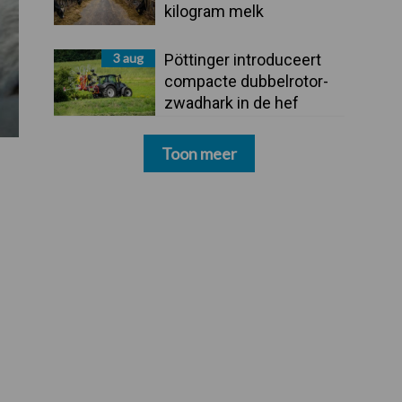
kilogram melk
3 aug
Pöttinger introduceert
compacte dubbelrotor-
zwadhark in de hef
Toon meer