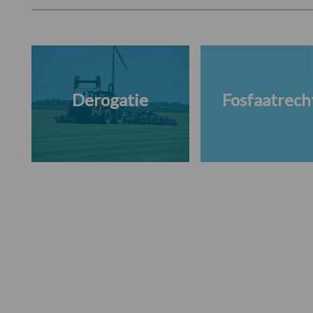
Derogatie
Fosfaatrech
Footer