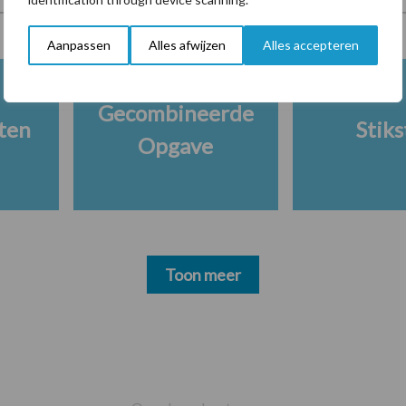
Aanpassen
Alles afwijzen
Alles accepteren
Gecombineerde
ten
Stiks
Opgave
Toon meer