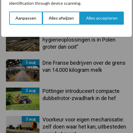
identification through device scanning.
6 aug
Tien praktische tips voor een
langere levensduur
Aanpassen
Alles afwijzen
Alles accepteren
5 aug
“Vraag naar praktische
hygieneoplossingen is in Polen
groter dan ooit”
5 aug
Drie Franse bedrijven over de grens
van 14.000 kilogram melk
3 aug
Pöttinger introduceert compacte
dubbelrotor-zwadhark in de hef
3 aug
Voorkeur voor eigen mechanisatie:
zelf doen waar het kan, uitbesteden