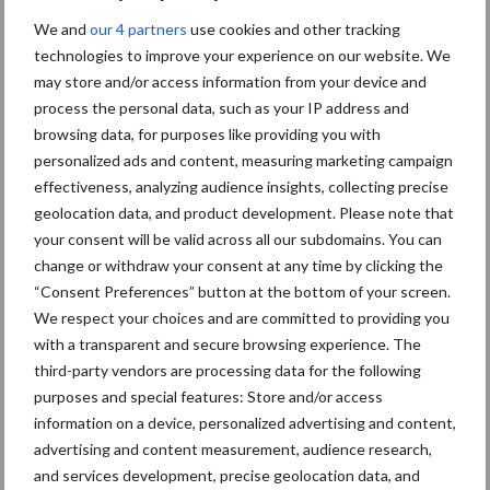
Themapagina's
We and
our 4 partners
use cookies and other tracking
technologies to improve your experience on our website. We
Diergezondheid
Bemesting
Fokkerij
Melkv
may store and/or access information from your device and
process the personal data, such as your IP address and
browsing data, for purposes like providing you with
personalized ads and content, measuring marketing campaign
Ligbox &
effectiveness, analyzing audience insights, collecting precise
Bedrijfsnieuws
geolocation data, and product development. Please note that
Voerhekken
your consent will be valid across all our subdomains. You can
change or withdraw your consent at any time by clicking the
“Consent Preferences” button at the bottom of your screen.
We respect your choices and are committed to providing you
Toon meer
with a transparent and secure browsing experience. The
third-party vendors are processing data for the following
purposes and special features: Store and/or access
information on a device, personalized advertising and content,
Primaire
Recent nieuws
Partner nieuws
advertising and content measurement, audience research,
Sidebar
and services development, precise geolocation data, and