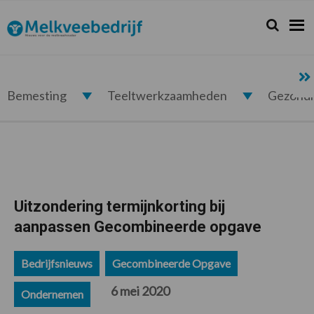
Spring
Door
Spring
Spring
naar
naar
naar
naar
Zoeken...
Zoek
Melkveebedrijf.nl
de
de
de
de
hoofdnavigatie
hoofd
eerste
voettekst
inhoud
sidebar
Bemesting
Teeltwerkzaamheden
Gezond
Uitzondering termijnkorting bij
aanpassen Gecombineerde opgave
Bedrijfsnieuws
Gecombineerde Opgave
6 mei 2020
Ondernemen