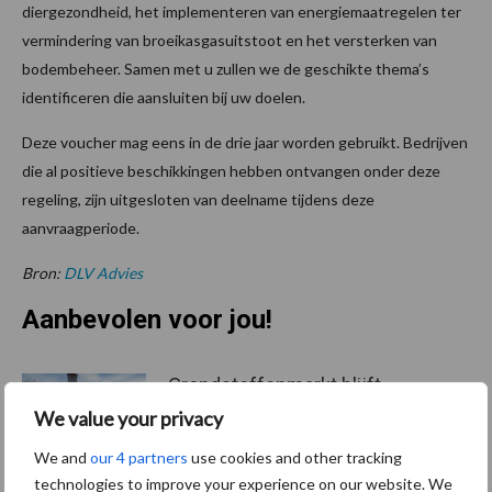
diergezondheid, het implementeren van energiemaatregelen ter
vermindering van broeikasgasuitstoot en het versterken van
bodembeheer. Samen met u zullen we de geschikte thema’s
identificeren die aansluiten bij uw doelen.
Deze voucher mag eens in de drie jaar worden gebruikt. Bedrijven
die al positieve beschikkingen hebben ontvangen onder deze
regeling, zijn uitgesloten van deelname tijdens deze
aanvraagperiode.
Bron:
DLV Advies
Aanbevolen voor jou!
Grondstoffenmarkt blijft
grillig: droogte en
We value your privacy
geopolitiek houden handel
in de greep
We and
our 4 partners
use cookies and other tracking
technologies to improve your experience on our website. We