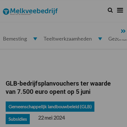
Spring
Door
Spring
Spring
naar
naar
naar
naar
Zoeken...
Zoek
Melkveebedrijf.nl
de
de
de
de
hoofdnavigatie
hoofd
eerste
voettekst
inhoud
sidebar
Bemesting
Teeltwerkzaamheden
Gezond
GLB-bedrijfsplanvouchers ter waarde
van 7.500 euro opent op 5 juni
Gemeenschappelijk landbouwbeleid (GLB)
22 mei 2024
Subsidies