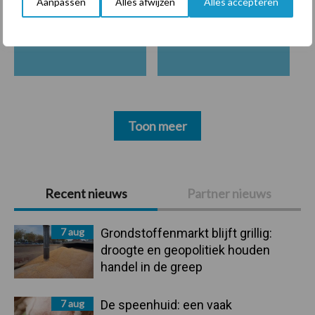
Aanpassen
Alles afwijzen
Alles accepteren
Mastitis
Hittestress
Toon meer
Primaire
Recent nieuws
Partner nieuws
Sidebar
7 aug
Grondstoffenmarkt blijft grillig:
droogte en geopolitiek houden
handel in de greep
7 aug
De speenhuid: een vaak