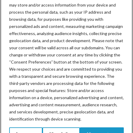
may store and/or access information from your device and
De speenhuid: een vaak
process the personal data, such as your IP address and
onderschatte risicofactor
browsing data, for purposes like providing you with
voor mastitis
personalized ads and content, measuring marketing campaign
effectiveness, analyzing audience insights, collecting precise
geolocation data, and product development. Please note that
your consent will be valid across all our subdomains. You can
ForFarmers ziet volume en
change or withdraw your consent at any time by clicking the
marktaandeel groeien in
“Consent Preferences” button at the bottom of your screen.
krimpende Nederlandse
markt
We respect your choices and are committed to providing you
with a transparent and secure browsing experience. The
third-party vendors are processing data for the following
purposes and special features: Store and/or access
Themapagina's
information on a device, personalized advertising and content,
advertising and content measurement, audience research,
and services development, precise geolocation data, and
Diergezondheid
Bemesting
Fokkerij
Melkv
identification through device scanning.