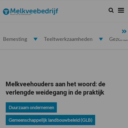
Spring
Door
Spring
Spring
naar
naar
naar
naar
Zoeken...
Zoek
Melkveebedrijf.nl
de
de
de
de
hoofdnavigatie
hoofd
eerste
voettekst
inhoud
sidebar
Bemesting
Teeltwerkzaamheden
Gezond
Melkveehouders aan het woord: de
verlengde weidegang in de praktijk
Duurzaam ondernemen
Gemeenschappelijk landbouwbeleid (GLB)