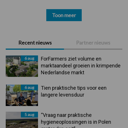
Toon meer
Primaire
Recent nieuws
Partner nieuws
Sidebar
6 aug
ForFarmers ziet volume en
marktaandeel groeien in krimpende
Nederlandse markt
6 aug
Tien praktische tips voor een
langere levensduur
5 aug
“Vraag naar praktische
hygieneoplossingen is in Polen