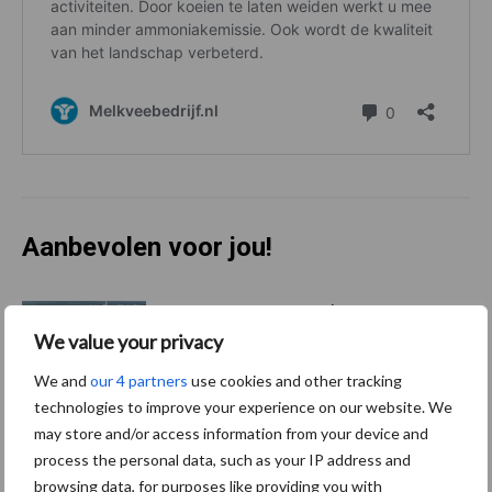
Aanbevolen voor jou!
ForFarmers ziet volume en
marktaandeel groeien in
We value your privacy
krimpende Nederlandse
We and
our 4 partners
use cookies and other tracking
markt
technologies to improve your experience on our website. We
may store and/or access information from your device and
Tien praktische tips voor
process the personal data, such as your IP address and
een langere levensduur
browsing data, for purposes like providing you with