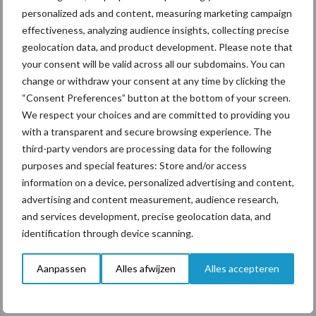
personalized ads and content, measuring marketing campaign
effectiveness, analyzing audience insights, collecting precise
geolocation data, and product development. Please note that
your consent will be valid across all our subdomains. You can
“Vraag naar praktische
change or withdraw your consent at any time by clicking the
hygieneoplossingen is in
“Consent Preferences” button at the bottom of your screen.
Polen groter dan ooit”
We respect your choices and are committed to providing you
with a transparent and secure browsing experience. The
third-party vendors are processing data for the following
purposes and special features: Store and/or access
Diergezondheid
Bemesting
Fokkerij
Melkv
information on a device, personalized advertising and content,
advertising and content measurement, audience research,
and services development, precise geolocation data, and
identification through device scanning.
Mastitis
Hittestress
Aanpassen
Alles afwijzen
Alles accepteren