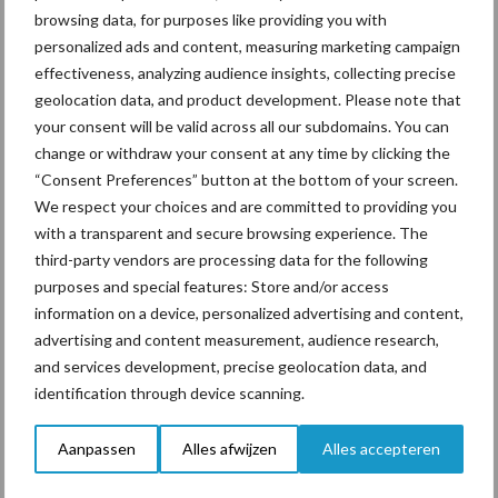
browsing data, for purposes like providing you with
personalized ads and content, measuring marketing campaign
effectiveness, analyzing audience insights, collecting precise
ForFarmers ziet volume en
geolocation data, and product development. Please note that
marktaandeel groeien in
your consent will be valid across all our subdomains. You can
krimpende Nederlandse
change or withdraw your consent at any time by clicking the
markt
“Consent Preferences” button at the bottom of your screen.
We respect your choices and are committed to providing you
with a transparent and secure browsing experience. The
Themapagina's
third-party vendors are processing data for the following
purposes and special features: Store and/or access
information on a device, personalized advertising and content,
Diergezondheid
Bemesting
Fokkerij
Melkv
advertising and content measurement, audience research,
and services development, precise geolocation data, and
identification through device scanning.
Aanpassen
Alles afwijzen
Alles accepteren
Mastitis
Hittestress