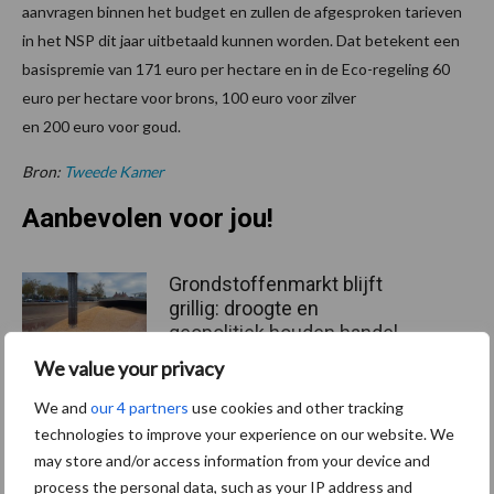
aanvragen binnen het budget en zullen de afgesproken tarieven
in het NSP dit jaar uitbetaald kunnen worden. Dat betekent een
basispremie van 171 euro per hectare en in de Eco-regeling 60
euro per hectare voor brons, 100 euro voor zilver
en 200 euro voor goud.
Bron:
Tweede Kamer
Aanbevolen voor jou!
Grondstoffenmarkt blijft
grillig: droogte en
geopolitiek houden handel
in de greep
We value your privacy
We and
our 4 partners
use cookies and other tracking
De speenhuid: een vaak
technologies to improve your experience on our website. We
onderschatte risicofactor
may store and/or access information from your device and
voor mastitis
process the personal data, such as your IP address and