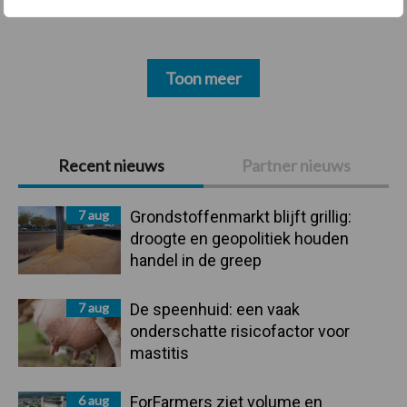
Toon meer
Primaire
Recent nieuws
Partner nieuws
Sidebar
7 aug
Grondstoffenmarkt blijft grillig:
droogte en geopolitiek houden
handel in de greep
7 aug
De speenhuid: een vaak
onderschatte risicofactor voor
mastitis
6 aug
ForFarmers ziet volume en