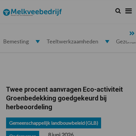
Spring
Door
Spring
Spring
naar
naar
naar
naar
Zoeken...
Zoek
Melkveebedrijf.nl
de
de
de
de
hoofdnavigatie
hoofd
eerste
voettekst
inhoud
sidebar
Bemesting
Teeltwerkzaamheden
Gezond
Twee procent aanvragen Eco-activiteit
Groenbedekking goedgekeurd bij
herbeoordeling
Gemeenschappelijk landbouwbeleid (GLB)
8 juni 2026