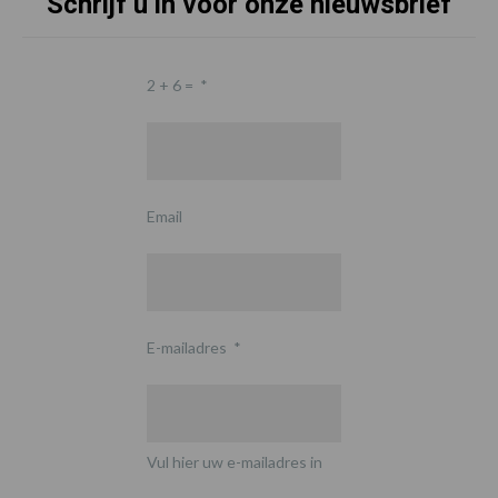
Schrijf u in voor onze nieuwsbrief
2 + 6 =
*
Email
E-mailadres
*
Vul hier uw e-mailadres in