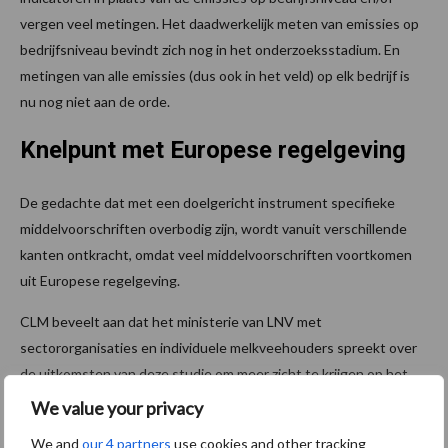
vergen veel metingen. Het daadwerkelijk meten van emissies op
bedrijfsniveau bevindt zich nog in het onderzoeksstadium. En
metingen van alle emissies (dus ook in het veld) op elk bedrijf is
nu nog niet aan de orde.
Knelpunt met Europese regelgeving
De gedachte dat met een doelgericht instrument specifieke
middelvoorschriften overbodig zijn, wordt vanuit verschillende
kanten ontkracht, omdat veel middelvoorschriften voortkomen
uit Europese regelgeving.
CLM beveelt aan dat het ministerie van LNV met
sectororganisaties en individuele melkveehouders spreekt over
de uitkomsten van deze studie om meer zicht te krijgen op het
belang van afrekenbare doelen en de keuzemogelijkheden voor
We value your privacy
de boer, voor de invulling van toekomstig beleid.
We and
our 4 partners
use cookies and other tracking