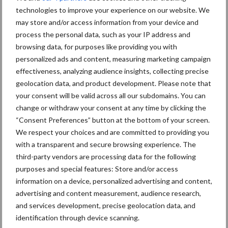
Bron:
CLM Onderzoek
technologies to improve your experience on our website. We
may store and/or access information from your device and
process the personal data, such as your IP address and
browsing data, for purposes like providing you with
Afrekenbare Stoffenbalans: hoe zit
personalized ads and content, measuring marketing campaign
effectiveness, analyzing audience insights, collecting precise
het?
geolocation data, and product development. Please note that
your consent will be valid across all our subdomains. You can
Lees hier meer over de Afrekenbare Stoffenbalans (ASB).
change or withdraw your consent at any time by clicking the
“Consent Preferences” button at the bottom of your screen.
We respect your choices and are committed to providing you
Afrekenbare Stoffenbalans: opties voor lichte regulering
with a transparent and secure browsing experience. The
op ammoniak en klimaat
third-party vendors are processing data for the following
purposes and special features: Store and/or access
Aanbevolen voor jou!
information on a device, personalized advertising and content,
advertising and content measurement, audience research,
and services development, precise geolocation data, and
Grondstoffenmarkt blijft
grillig: droogte en
identification through device scanning.