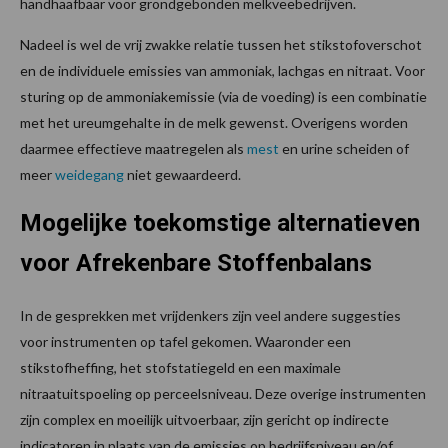
handhaafbaar voor grondgebonden melkveebedrijven.
Nadeel is wel de vrij zwakke relatie tussen het stikstofoverschot
en de individuele emissies van ammoniak, lachgas en nitraat. Voor
sturing op de ammoniakemissie (via de voeding) is een combinatie
met het ureumgehalte in de melk gewenst. Overigens worden
daarmee effectieve maatregelen als
mest
en urine scheiden of
meer
weidegang
niet gewaardeerd.
Mogelijke toekomstige alternatieven
voor Afrekenbare Stoffenbalans
In de gesprekken met vrijdenkers zijn veel andere suggesties
voor instrumenten op tafel gekomen. Waaronder een
stikstofheffing, het stofstatiegeld en een maximale
nitraatuitspoeling op perceelsniveau. Deze overige instrumenten
zijn complex en moeilijk uitvoerbaar, zijn gericht op indirecte
indicatoren in plaats van de emissies op bedrijfsniveau en/of