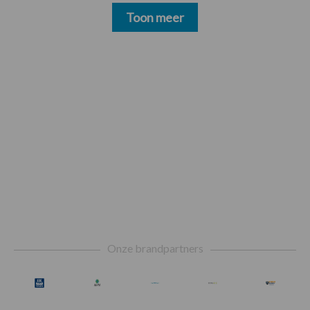
Toon meer
Footer
Onze brandpartners