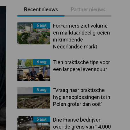
Recent nieuws
Partner nieuws
Primaire
Sidebar
6 aug
ForFarmers ziet volume
en marktaandeel groeien
in krimpende
Nederlandse markt
6 aug
Tien praktische tips voor
een langere levensduur
5 aug
“Vraag naar praktische
hygieneoplossingen is in
Polen groter dan ooit”
5 aug
Drie Franse bedrijven
over de grens van 14.000