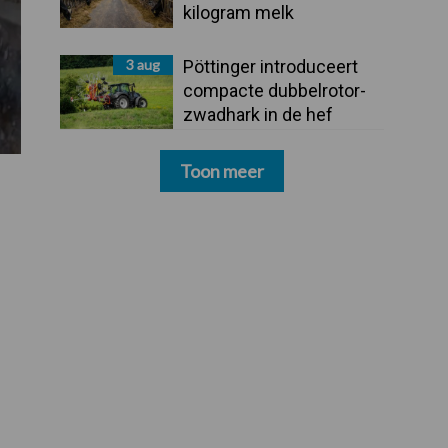
kilogram melk
3 aug
Pöttinger introduceert
compacte dubbelrotor-
zwadhark in de hef
Toon meer