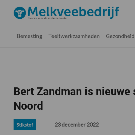
Spring
Door
Spring
Spring
naar
naar
naar
naar
Melkveebedrijf.nl
de
de
de
de
hoofdnavigatie
hoofd
eerste
voettekst
inhoud
sidebar
Bemesting
Teeltwerkzaamheden
Gezondheid
Bert Zandman is nieuwe 
Noord
23 december 2022
Stikstof