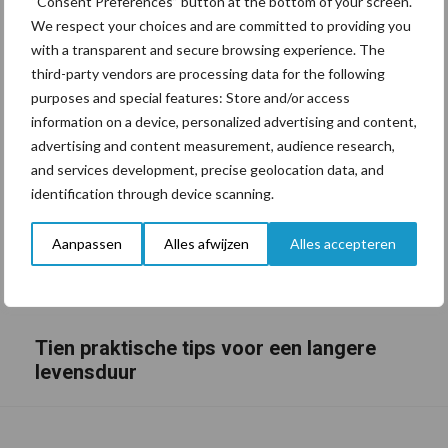
“Consent Preferences” button at the bottom of your screen.
We respect your choices and are committed to providing you
with a transparent and secure browsing experience. The
third-party vendors are processing data for the following
purposes and special features: Store and/or access
information on a device, personalized advertising and content,
advertising and content measurement, audience research,
and services development, precise geolocation data, and
identification through device scanning.
Aanpassen
Alles afwijzen
Alles accepteren
Tien praktische tips voor een langere
levensduur