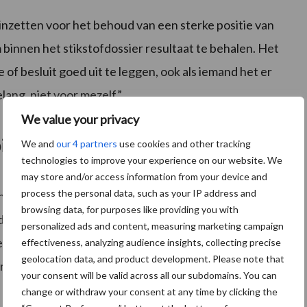
h inzetten voor het behoud van een sterke positie van
binnen het stikstofdossier resultaat te behalen. Het
e of besluit goed uit te leggen, ook als iemand het er
lang, niet voor mezelf.”
We value your privacy
iedt altijd perspectief.”
We and
our 4 partners
use cookies and other tracking
technologies to improve your experience on our website. We
may store and/or access information from your device and
process the personal data, such as your IP address and
en zitten. Dat is ook mijn ervaring vanuit mijn
browsing data, for purposes like providing you with
lende gasten met uiteenlopende meningen ontvang. Juist
personalized ads and content, measuring marketing campaign
 meer, zonder dat je daarbij overigens je standpunt
effectiveness, analyzing audience insights, collecting precise
geolocation data, and product development. Please note that
erspectief.”
your consent will be valid across all our subdomains. You can
change or withdraw your consent at any time by clicking the