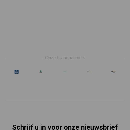
Footer
Onze brandpartners
Schrijf u in voor onze nieuwsbrief