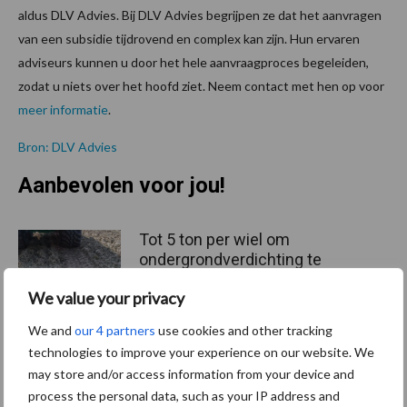
aldus DLV Advies. Bij DLV Advies begrijpen ze dat het aanvragen
van een subsidie tijdrovend en complex kan zijn. Hun ervaren
adviseurs kunnen u door het hele aanvraagproces begeleiden,
zodat u niets over het hoofd ziet. Neem contact met hen op voor
meer informatie
.
Bron: DLV Advies
Aanbevolen voor jou!
Tot 5 ton per wiel om
ondergrondverdichting te
beperken
We value your privacy
We and
our 4 partners
use cookies and other tracking
technologies to improve your experience on our website. We
Jaarverslag 2025 Royal A-
may store and/or access information from your device and
ware: omzet groeit,
process the personal data, such as your IP address and
nettoresultaat daalt