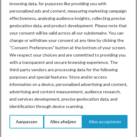
browsing data, for purposes like providing you with
personalized ads and content, measuring marketing campaign
effectiveness, analyzing audience insights, collecting precise
Machines en werktuigen
geolocation data, and product development. Please note that
gewild doelwit criminelen
your consent will be valid across all our subdomains. You can
change or withdraw your consent at any time by clicking the
“Consent Preferences” button at the bottom of your screen.
We respect your choices and are committed to providing you
with a transparent and secure browsing experience. The
third-party vendors are processing data for the following
Themapagina's
purposes and special features: Store and/or access
information on a device, personalized advertising and content,
Diergezondheid
Bemesting
Fokkerij
Melkv
advertising and content measurement, audience research,
and services development, precise geolocation data, and
identification through device scanning.
Aanpassen
Alles afwijzen
Alles accepteren
Derogatie
Fosfaatrechten