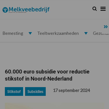
Spring
Door
Spring
Spring
naar
naar
naar
naar
Zoeken...
Zoek
Melkveebedrijf.nl
de
de
de
de
hoofdnavigatie
hoofd
eerste
voettekst
inhoud
sidebar
Bemesting
Teeltwerkzaamheden
Gezond
60.000 euro subsidie voor reductie
stikstof in Noord-Nederland
17 september 2024
Stikstof
Subsidies