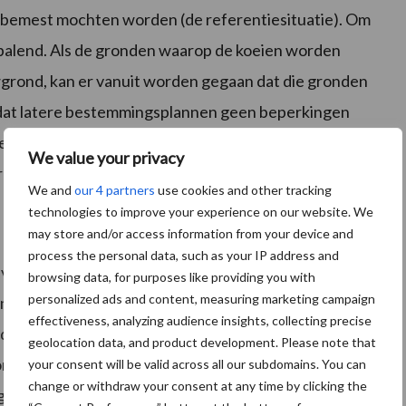
l bemest mochten worden (de referentiesituatie). Om
bepalend. Als de gronden waarop de koeien worden
rond, kan er vanuit worden gegaan dat die gronden
 dat latere bestemmingsplannen geen beperkingen
rekening worden gehouden met de algemene
We value your privacy
regelgeving.
We and
our 4 partners
use cookies and other tracking
technologies to improve your experience on our website. We
may store and/or access information from your device and
process the personal data, such as your IP address and
 gevolgen van het weiden van koeien voor beschermde
browsing data, for purposes like providing you with
personalized ads and content, measuring marketing campaign
angetoond, zal de provincie op basis van een nadere
effectiveness, analyzing audience insights, collecting precise
eiden in kaart moeten brengen. Voor de melkveehouder
geolocation data, and product development. Please note that
rden vastgesteld of wegstrepen mogelijk is. Daarvoor
your consent will be valid across all our subdomains. You can
change or withdraw your consent at any time by clicking the
gronden bij de provincie Utrecht indienen.