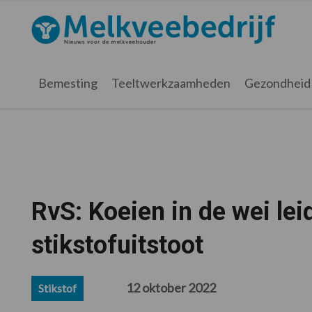
Spring
Door
Spring
Spring
naar
naar
naar
naar
Melkveebedrijf.nl
de
de
de
de
hoofdnavigatie
hoofd
eerste
voettekst
inhoud
sidebar
Bemesting
Teeltwerkzaamheden
Gezondheid
RvS: Koeien in de wei leid
stikstofuitstoot
12 oktober 2022
Stikstof