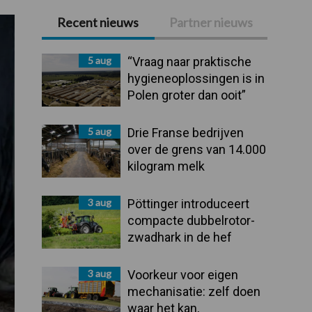
Recent nieuws
Partner nieuws
Primaire
Sidebar
5 aug
“Vraag naar praktische
hygieneoplossingen is in
Polen groter dan ooit”
5 aug
Drie Franse bedrijven
over de grens van 14.000
kilogram melk
3 aug
Pöttinger introduceert
compacte dubbelrotor-
zwadhark in de hef
3 aug
Voorkeur voor eigen
mechanisatie: zelf doen
waar het kan,