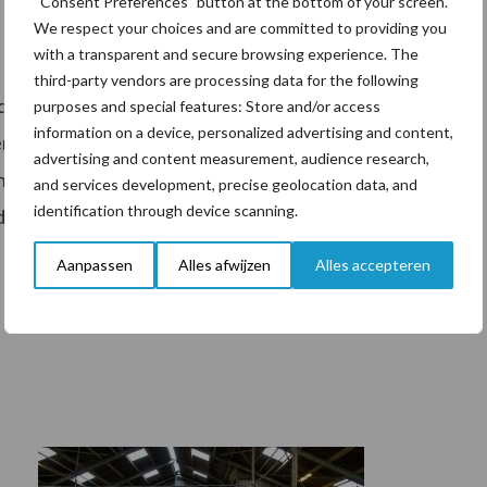
“Consent Preferences” button at the bottom of your screen.
We respect your choices and are committed to providing you
with a transparent and secure browsing experience. The
third-party vendors are processing data for the following
e uitspraak ook dat voor emissiearme stallen van het
purposes and special features: Store and/or access
information on a device, personalized advertising and content,
maakt van de emissiefactoren. Dat betekent dat
advertising and content measurement, audience research,
n natuurvergunning kunnen krijgen als uit een
and services development, precise geolocation data, and
identification through device scanning.
de natuur geen schade oploopt. De Afdeling
d
al dat dit ook geldt voor twee andere typen
Aanpassen
Alles afwijzen
Alles accepteren