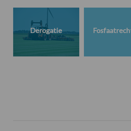
Derogatie
Fosfaatrech
Footer