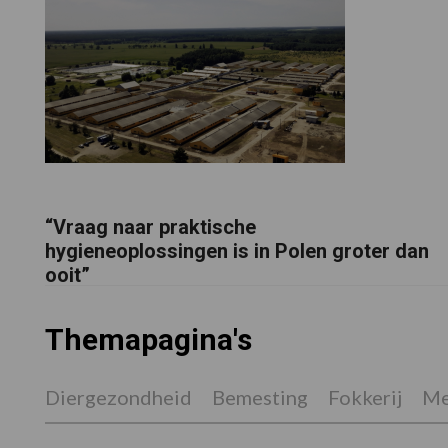
“Vraag naar praktische
hygieneoplossingen is in Polen groter dan
ooit”
Themapagina's
Diergezondheid
Bemesting
Fokkerij
Me