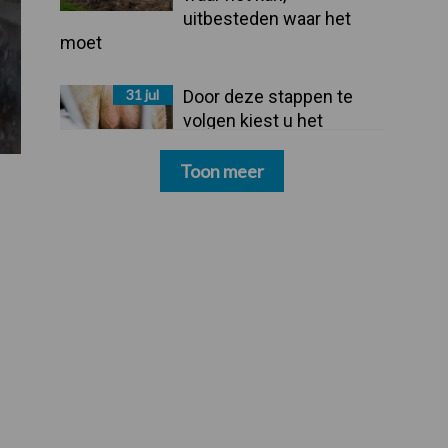
uitbesteden waar het
moet
31 jul
Door deze stappen te
volgen kiest u het
dipmiddel dat bij uw
bedrijf past
Toon meer