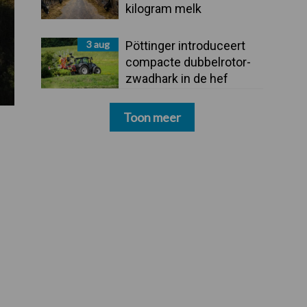
kilogram melk
3 aug
Pöttinger introduceert
compacte dubbelrotor-
zwadhark in de hef
Toon meer