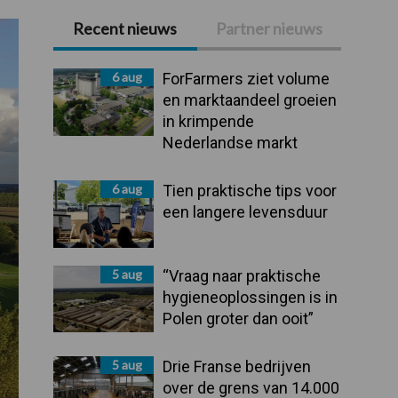
Recent nieuws
Partner nieuws
Primaire
Sidebar
6 aug
ForFarmers ziet volume
en marktaandeel groeien
in krimpende
Nederlandse markt
6 aug
Tien praktische tips voor
een langere levensduur
5 aug
“Vraag naar praktische
hygieneoplossingen is in
Polen groter dan ooit”
5 aug
Drie Franse bedrijven
over de grens van 14.000