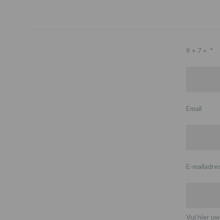
9 + 7 =
*
Email
E-mailadre
Vul hier uw