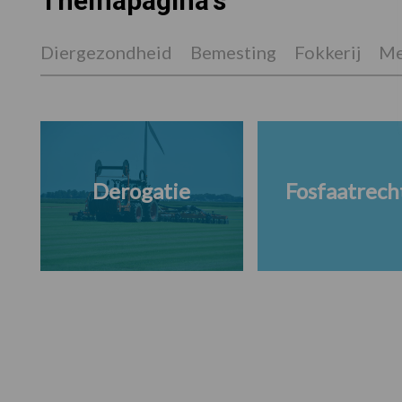
Themapagina's
Diergezondheid
Bemesting
Fokkerij
Me
Derogatie
Fosfaatrech