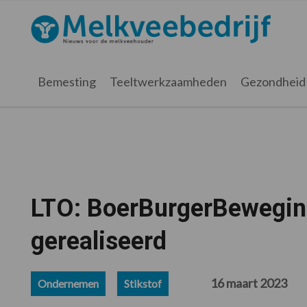
Spring
Door
Spring
Spring
naar
naar
naar
naar
Melkveebedrijf.nl
de
de
de
de
hoofdnavigatie
hoofd
eerste
voettekst
inhoud
sidebar
Bemesting
Teeltwerkzaamheden
Gezondheid
LTO: BoerBurgerBeweging
gerealiseerd
16 maart 2023
Ondernemen
Stikstof