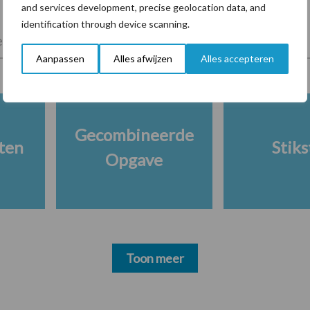
and services development, precise geolocation data, and
identification through device scanning.
lkveebedrijf
Veevoer
Wet en regelgeving
Aanpassen
Alles afwijzen
Alles accepteren
Gecombineerde
ten
Stiks
Opgave
Toon meer