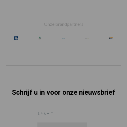
Footer
Onze brandpartners
Schrijf u in voor onze nieuwsbrief
1 + 6 =
*