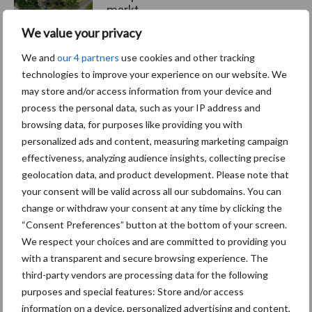
markt
We value your privacy
We and
our 4 partners
use cookies and other tracking
Themapagina's
technologies to improve your experience on our website. We
may store and/or access information from your device and
process the personal data, such as your IP address and
Diergezondheid
Bemesting
Fokkerij
Melkv
browsing data, for purposes like providing you with
personalized ads and content, measuring marketing campaign
effectiveness, analyzing audience insights, collecting precise
geolocation data, and product development. Please note that
your consent will be valid across all our subdomains. You can
Derogatie
Fosfaatrechten
change or withdraw your consent at any time by clicking the
“Consent Preferences” button at the bottom of your screen.
We respect your choices and are committed to providing you
with a transparent and secure browsing experience. The
third-party vendors are processing data for the following
Toon meer
purposes and special features: Store and/or access
information on a device, personalized advertising and content,