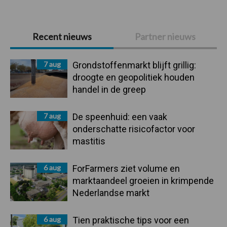
Primaire
Recent nieuws
Partner nieuws
Sidebar
7 aug
Grondstoffenmarkt blijft grillig:
droogte en geopolitiek houden
handel in de greep
7 aug
De speenhuid: een vaak
onderschatte risicofactor voor
mastitis
6 aug
ForFarmers ziet volume en
marktaandeel groeien in krimpende
Nederlandse markt
6 aug
Tien praktische tips voor een