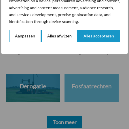
information on a device, personalized advertising and content,
krimpende Nederlandse
advertising and content measurement, audience research,
markt
and services development, precise geolocation data, and
identification through device scanning.
Themapagina's
Aanpassen
Alles afwijzen
Alles accepteren
Diergezondheid
Bemesting
Fokkerij
Melkv
Derogatie
Fosfaatrechten
Toon meer