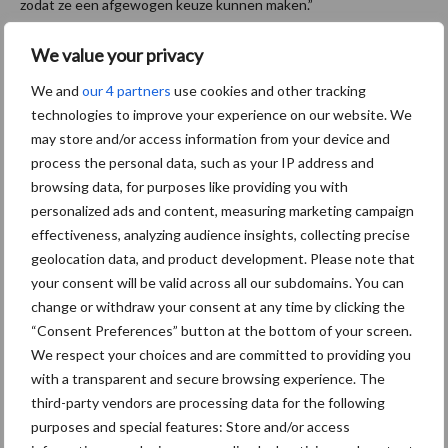
zodat ze een afgewogen keuze kunnen maken.”
Bron:
DLV Advies
We value your privacy
Aanbevolen voor jou!
We and
our 4 partners
use cookies and other tracking
technologies to improve your experience on our website. We
may store and/or access information from your device and
Grondstoffenmarkt blijft
process the personal data, such as your IP address and
grillig: droogte en
browsing data, for purposes like providing you with
geopolitiek houden handel
personalized ads and content, measuring marketing campaign
in de greep
effectiveness, analyzing audience insights, collecting precise
geolocation data, and product development. Please note that
De speenhuid: een vaak
your consent will be valid across all our subdomains. You can
onderschatte risicofactor
change or withdraw your consent at any time by clicking the
voor mastitis
“Consent Preferences” button at the bottom of your screen.
We respect your choices and are committed to providing you
with a transparent and secure browsing experience. The
third-party vendors are processing data for the following
ForFarmers ziet volume en
purposes and special features: Store and/or access
marktaandeel groeien in