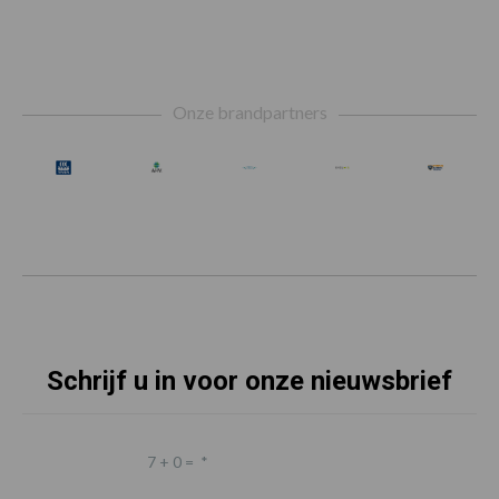
Footer
Onze brandpartners
Schrijf u in voor onze nieuwsbrief
7 + 0 =
*