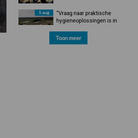
5 aug
“Vraag naar praktische
hygieneoplossingen is in
Polen groter dan ooit”
Toon meer