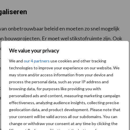
galiseren
van onbetrouwbaar beleid en moeten zo snel mogelijk
an bouwprojecten. Er moet wel stikstofruimte zijn. Ook
rde uit de wet moet worden gehaald zodra daar een
We value your privacy
d-politicus dat de verhoudingen tussen agrarische
We and
our 4 partners
use cookies and other tracking
hersteld. Hij vindt dat er niet alleen sprake is van
technologies to improve your experience on our website. We
may store and/or access information from your device and
maar ook een culturele afstand. “Als ik kijk naar
process the personal data, such as your IP address and
 wel eens ‘hoe zouden de mensen in mijn
browsing data, for purposes like providing you with
personalized ads and content, measuring marketing campaign
and of de Achterhoek?'” vertelt Remkes.
effectiveness, analyzing audience insights, collecting precise
geolocation data, and product development. Please note that
, maar aanbeveling
your consent will be valid across all our subdomains. You can
change or withdraw your consent at any time by clicking the
 zestig gesprekken heeft gevoerd en zesduizend