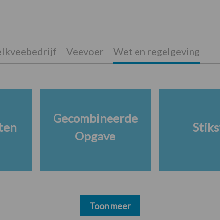
lkveebedrijf
Veevoer
Wet en regelgeving
Gecombineerde
ten
Stiks
Opgave
Toon meer