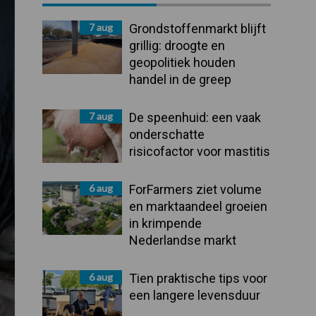
Sidebar
7 aug
Grondstoffenmarkt blijft
grillig: droogte en
geopolitiek houden
handel in de greep
7 aug
De speenhuid: een vaak
onderschatte
risicofactor voor mastitis
6 aug
ForFarmers ziet volume
en marktaandeel groeien
in krimpende
Nederlandse markt
6 aug
Tien praktische tips voor
een langere levensduur