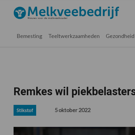
Spring
Door
Spring
Spring
naar
naar
naar
naar
Melkveebedrijf.nl
de
de
de
de
hoofdnavigatie
hoofd
eerste
voettekst
inhoud
sidebar
Bemesting
Teeltwerkzaamheden
Gezondheid
Remkes wil piekbelasters
5 oktober 2022
Stikstof