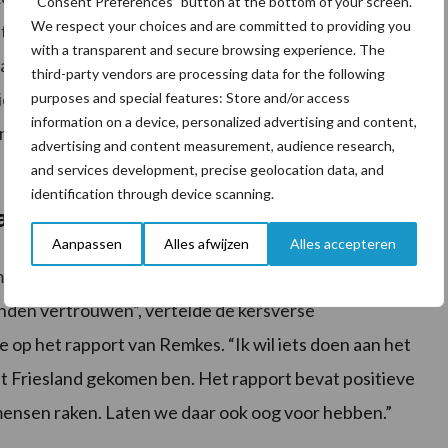
“Consent Preferences” button at the bottom of your screen.
We respect your choices and are committed to providing you
tie heeft doorgenomen, geen definitief plan, maar een
with a transparent and secure browsing experience. The
ht niet dat de agrarische sector blij is met zijn advies,
third-party vendors are processing data for the following
iet iedereen blij zijn. Remkes wil ook slecht nieuws
purposes and special features: Store and/or access
information on a device, personalized advertising and content,
n veel te lang vooruitgeschoven. Snel ingrijpen is
advertising and content measurement, audience research,
and services development, precise geolocation data, and
identification through device scanning.
a
Aanpassen
Alles afwijzen
Alles accepteren
ar er moet duidelijkheid en rust komen. De overheid
nden vertrouwen”, vertelde de kersverse
 op het rapport van Remkes. “Ik wil iets doen aan het
t Friesland gekomen ben. Het rapport bevat positieve
ensen raken. Laten we daar ook oog voor hebben.”