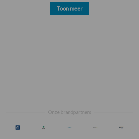
Toon meer
Footer
Onze brandpartners