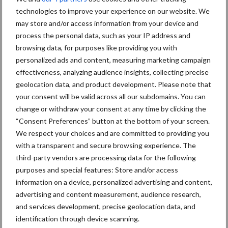
een langere levensduur
technologies to improve your experience on our website. We
may store and/or access information from your device and
process the personal data, such as your IP address and
browsing data, for purposes like providing you with
“Vraag naar praktische
personalized ads and content, measuring marketing campaign
hygieneoplossingen is in
effectiveness, analyzing audience insights, collecting precise
Polen groter dan ooit”
geolocation data, and product development. Please note that
your consent will be valid across all our subdomains. You can
change or withdraw your consent at any time by clicking the
“Consent Preferences” button at the bottom of your screen.
Drie Franse bedrijven over
We respect your choices and are committed to providing you
de grens van 14.000
kilogram melk
with a transparent and secure browsing experience. The
third-party vendors are processing data for the following
purposes and special features: Store and/or access
information on a device, personalized advertising and content,
advertising and content measurement, audience research,
Themapagina's
and services development, precise geolocation data, and
identification through device scanning.