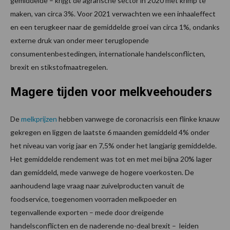
gemiddelde – krijgt de agrarische sector in 2020 met krimp te
maken, van circa 3%. Voor 2021 verwachten we een inhaaleffect
en een terugkeer naar de gemiddelde groei van circa 1%, ondanks
externe druk van onder meer teruglopende
consumentenbestedingen, internationale handelsconflicten,
brexit en stikstofmaatregelen.
Magere tijden voor melkveehouders
De
melkprijzen
hebben vanwege de coronacrisis een flinke knauw
gekregen en liggen de laatste 6 maanden gemiddeld 4% onder
het niveau van vorig jaar en 7,5% onder het langjarig gemiddelde.
Het gemiddelde rendement was tot en met mei bijna 20% lager
dan gemiddeld, mede vanwege de hogere voerkosten. De
aanhoudend lage vraag naar zuivelproducten vanuit de
foodservice, toegenomen voorraden melkpoeder en
tegenvallende exporten – mede door dreigende
handelsconflicten en de naderende no-deal brexit – leiden