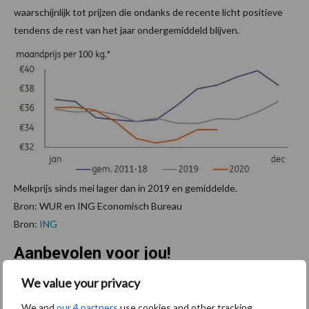
waarschijnlijk tot prijzen die ondanks de recente licht positieve
tendens de rest van het jaar ondergemiddeld blijven.
Melkprijs sinds mei lager dan in 2019 en gemiddelde.
Bron: WUR en ING Economisch Bureau
Bron:
ING
Aanbevolen voor jou!
We value your privacy
Tien praktische tips voor
We and
our 4 partners
use cookies and other tracking