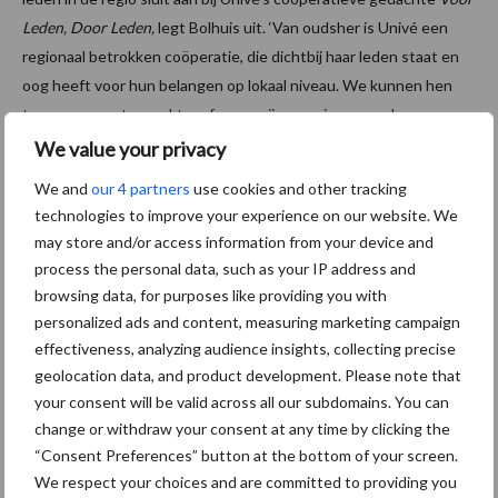
Leden, Door Leden,
legt Bolhuis uit. ‘Van oudsher is Univé een
regionaal betrokken coöperatie, die dichtbij haar leden staat en
oog heeft voor hun belangen op lokaal niveau. We kunnen hen
tegen een vaste, marktconforme prijs voorzien van schone,
regionaal opgewekte energie en zo bijdragen aan de
We value your privacy
verduurzaming van hun leefomgeving. Dat past perfect bij de
We and
our 4 partners
use cookies and other tracking
coöperatie die we willen zijn.’
technologies to improve your experience on our website. We
may store and/or access information from your device and
Bron:
Univé
process the personal data, such as your IP address and
Aanbevolen voor jou!
browsing data, for purposes like providing you with
personalized ads and content, measuring marketing campaign
effectiveness, analyzing audience insights, collecting precise
Nieuw aan Schmallenberg
geolocation data, and product development. Please note that
gerelateerd virus ontdekt in
your consent will be valid across all our subdomains. You can
Duitsland
change or withdraw your consent at any time by clicking the
“Consent Preferences” button at the bottom of your screen.
We respect your choices and are committed to providing you