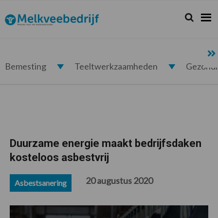
Spring
Door
Spring
Spring
naar
naar
naar
naar
Zoeken...
Zoek
Melkveebedrijf.nl
de
de
de
de
hoofdnavigatie
hoofd
eerste
voettekst
inhoud
sidebar
Bemesting
Teeltwerkzaamheden
Gezond
Duurzame energie maakt bedrijfsdaken
kosteloos asbestvrij
20 augustus 2020
Asbestsanering