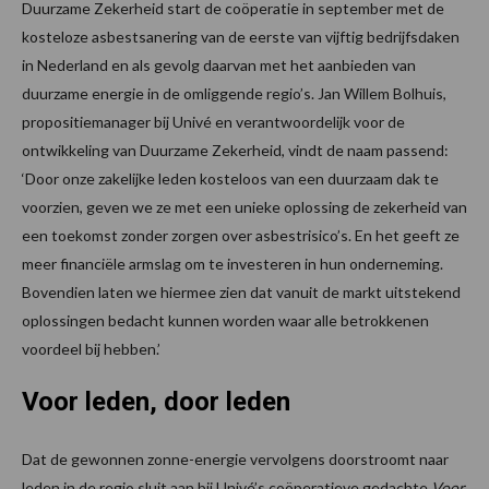
Duurzame Zekerheid start de coöperatie in september met de
kosteloze asbestsanering van de eerste van vijftig bedrijfsdaken
in Nederland en als gevolg daarvan met het aanbieden van
duurzame energie in de omliggende regio’s. Jan Willem Bolhuis,
propositiemanager bij Univé en verantwoordelijk voor de
ontwikkeling van Duurzame Zekerheid, vindt de naam passend:
‘Door onze zakelijke leden kosteloos van een duurzaam dak te
voorzien, geven we ze met een unieke oplossing de zekerheid van
een toekomst zonder zorgen over asbestrisico’s. En het geeft ze
meer financiële armslag om te investeren in hun onderneming.
Bovendien laten we hiermee zien dat vanuit de markt uitstekend
oplossingen bedacht kunnen worden waar alle betrokkenen
voordeel bij hebben.’
Voor leden, door leden
Dat de gewonnen zonne-energie vervolgens doorstroomt naar
leden in de regio sluit aan bij Univé’s coöperatieve gedachte
Voor