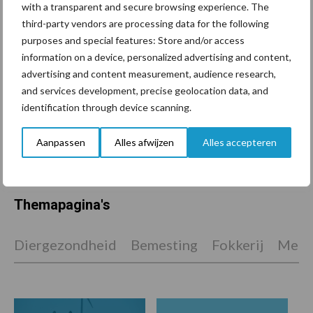
Tot 5 ton per wiel om
with a transparent and secure browsing experience. The
ondergrondverdichting te
third-party vendors are processing data for the following
beperken
purposes and special features: Store and/or access
information on a device, personalized advertising and content,
advertising and content measurement, audience research,
and services development, precise geolocation data, and
Jaarverslag 2025 Royal A-
identification through device scanning.
ware: omzet groeit,
nettoresultaat daalt
Aanpassen
Alles afwijzen
Alles accepteren
Themapagina's
Diergezondheid
Bemesting
Fokkerij
Melkv