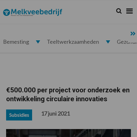
Spring
Door
Spring
Spring
naar
naar
naar
naar
Zoeken...
Zoek
Melkveebedrijf.nl
de
de
de
de
hoofdnavigatie
hoofd
eerste
voettekst
inhoud
sidebar
Bemesting
Teeltwerkzaamheden
Gezond
€500.000 per project voor onderzoek en
ontwikkeling circulaire innovaties
17 juni 2021
Subsidies