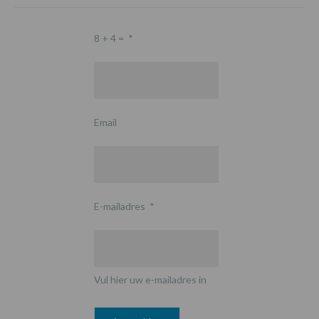
8 + 4 =
*
Email
E-mailadres
*
Vul hier uw e-mailadres in