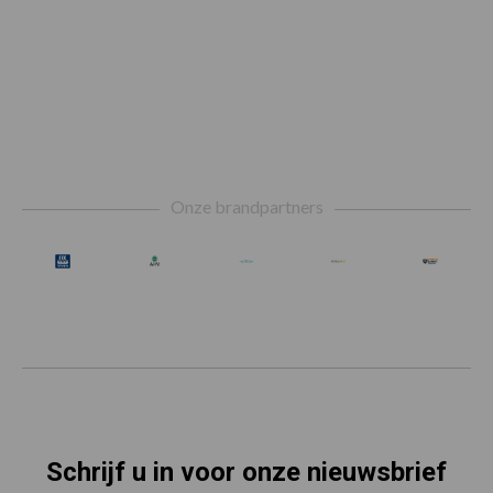
Footer
Onze brandpartners
Schrijf u in voor onze nieuwsbrief