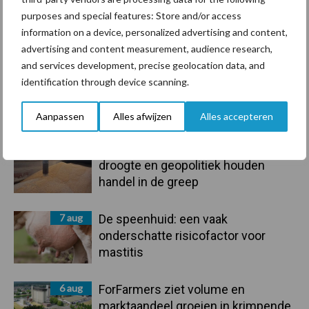
purposes and special features: Store and/or access
information on a device, personalized advertising and content,
Toon meer
advertising and content measurement, audience research,
and services development, precise geolocation data, and
identification through device scanning.
Primaire
Recent nieuws
Partner nieuws
Aanpassen
Alles afwijzen
Alles accepteren
Sidebar
7 aug
Grondstoffenmarkt blijft grillig:
droogte en geopolitiek houden
handel in de greep
7 aug
De speenhuid: een vaak
onderschatte risicofactor voor
mastitis
6 aug
ForFarmers ziet volume en
marktaandeel groeien in krimpende