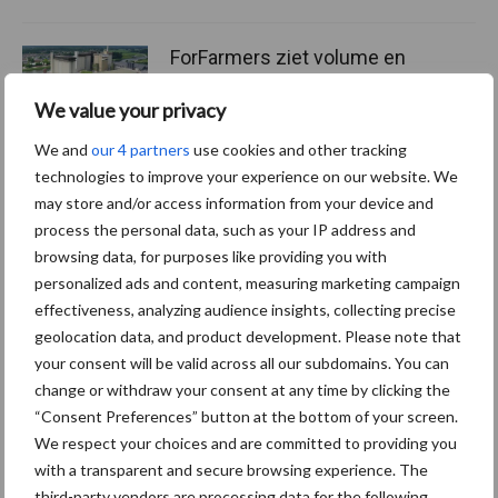
ForFarmers ziet volume en
marktaandeel groeien in
krimpende Nederlandse
We value your privacy
markt
We and
our 4 partners
use cookies and other tracking
technologies to improve your experience on our website. We
may store and/or access information from your device and
Themapagina's
process the personal data, such as your IP address and
browsing data, for purposes like providing you with
personalized ads and content, measuring marketing campaign
Diergezondheid
Bemesting
Fokkerij
Melkv
effectiveness, analyzing audience insights, collecting precise
geolocation data, and product development. Please note that
your consent will be valid across all our subdomains. You can
change or withdraw your consent at any time by clicking the
“Consent Preferences” button at the bottom of your screen.
Derogatie
Fosfaatrechten
We respect your choices and are committed to providing you
with a transparent and secure browsing experience. The
third-party vendors are processing data for the following