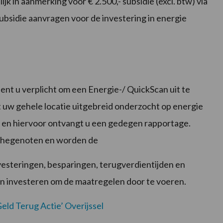
k in aanmerking voor € 2.500,- subsidie (excl. btw) via
subsidie aanvragen voor de investering in energie
ent u verplicht om een Energie-/ QuickScan uit te
 uw gehele locatie uitgebreid onderzocht op energie
) en hiervoor ontvangt u een gedegen rapportage.
nchegenoten en worden de
steringen, besparingen, terugverdientijden en
aan investeren om de maatregelen door te voeren.
Geld Terug Actie’ Overijssel