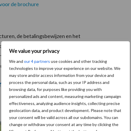
r voor de brochure
acturen, de betalingsbewijzen en het
 worden bij de Provincie Overijssel. De
We value your privacy
en de actuele voorwaarden kunt u nalezen via
deze link
.
We and
our 4 partners
use cookies and other tracking
u € 400,- retour voor de kosten van de energiescan.
technologies to improve your experience on our website. We
may store and/or access information from your device and
process the personal data, such as your IP address and
browsing data, for purposes like providing you with
personalized ads and content, measuring marketing campaign
effectiveness, analyzing audience insights, collecting precise
geolocation data, and product development. Please note that
your consent will be valid across all our subdomains. You can
change or withdraw your consent at any time by clicking the