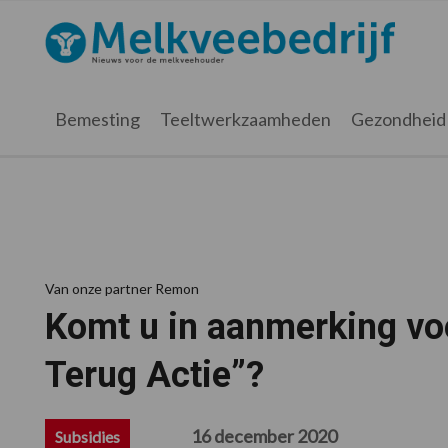
Spring
Door
Spring
Spring
naar
naar
naar
naar
Melkveebedrijf.nl
de
de
de
de
hoofdnavigatie
hoofd
eerste
voettekst
inhoud
sidebar
Bemesting
Teeltwerkzaamheden
Gezondheid
Van onze partner Remon
Komt u in aanmerking voo
Terug Actie”?
16 december 2020
Subsidies