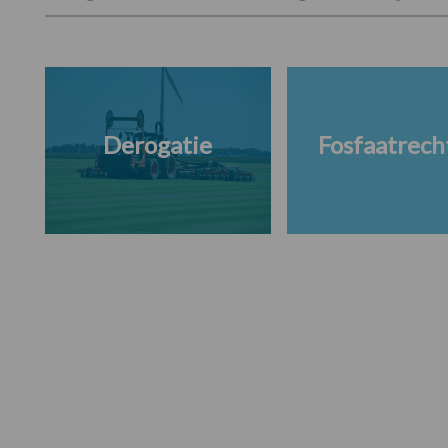
Derogatie
Fosfaatrech
Footer