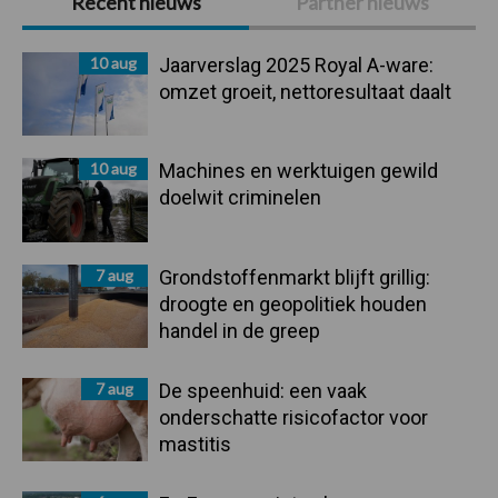
Recent nieuws
Partner nieuws
Sidebar
10 aug
Jaarverslag 2025 Royal A-ware:
omzet groeit, nettoresultaat daalt
10 aug
Machines en werktuigen gewild
doelwit criminelen
7 aug
Grondstoffenmarkt blijft grillig:
droogte en geopolitiek houden
handel in de greep
7 aug
De speenhuid: een vaak
onderschatte risicofactor voor
mastitis