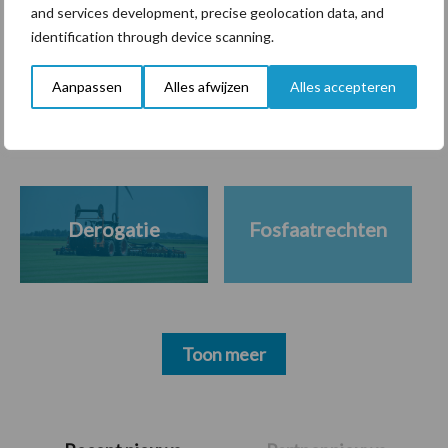
and services development, precise geolocation data, and
identification through device scanning.
Themapagina's
Aanpassen
Alles afwijzen
Alles accepteren
Diergezondheid
Bemesting
Fokkerij
Melkv
Derogatie
Fosfaatrechten
Toon meer
Primaire