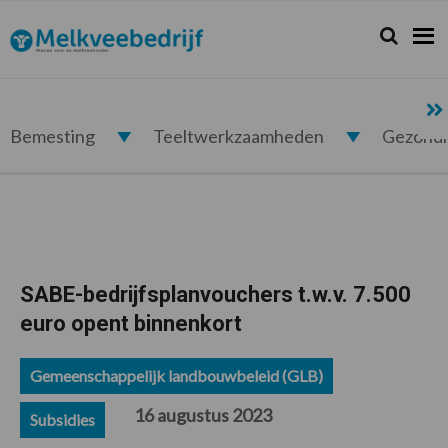
Spring
Door
Spring
Spring
naar
naar
naar
naar
Zoeken...
Zoek
Melkveebedrijf.nl
de
de
de
de
hoofdnavigatie
hoofd
eerste
voettekst
inhoud
sidebar
Bemesting
Teeltwerkzaamheden
Gezond
SABE-bedrijfsplanvouchers t.w.v. 7.500
euro opent binnenkort
Gemeenschappelijk landbouwbeleid (GLB)
16 augustus 2023
Subsidies