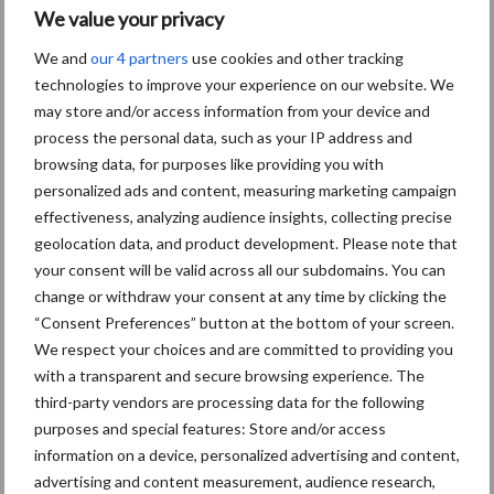
We value your privacy
Aanbevolen voor jou!
We and
our 4 partners
use cookies and other tracking
technologies to improve your experience on our website. We
Jaarverslag 2025 Royal A-
ware: omzet groeit,
may store and/or access information from your device and
nettoresultaat daalt
process the personal data, such as your IP address and
browsing data, for purposes like providing you with
personalized ads and content, measuring marketing campaign
effectiveness, analyzing audience insights, collecting precise
Machines en werktuigen
geolocation data, and product development. Please note that
gewild doelwit criminelen
your consent will be valid across all our subdomains. You can
change or withdraw your consent at any time by clicking the
“Consent Preferences” button at the bottom of your screen.
We respect your choices and are committed to providing you
with a transparent and secure browsing experience. The
Grondstoffenmarkt blijft
grillig: droogte en
third-party vendors are processing data for the following
geopolitiek houden handel
purposes and special features: Store and/or access
in de greep
information on a device, personalized advertising and content,
advertising and content measurement, audience research,