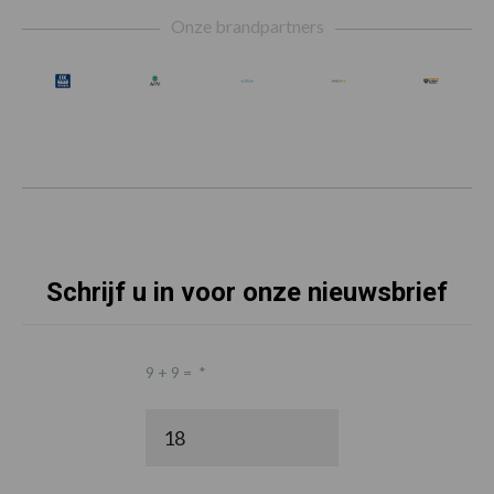
Footer
Onze brandpartners
Schrijf u in voor onze nieuwsbrief
9 + 9 =
*