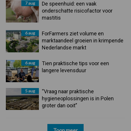
7 aug
De speenhuid: een vaak
onderschatte risicofactor voor
mastitis
6 aug
ForFarmers ziet volume en
marktaandeel groeien in krimpende
Nederlandse markt
6 aug
Tien praktische tips voor een
langere levensduur
5 aug
“Vraag naar praktische
hygieneoplossingen is in Polen
groter dan ooit”
Toon meer