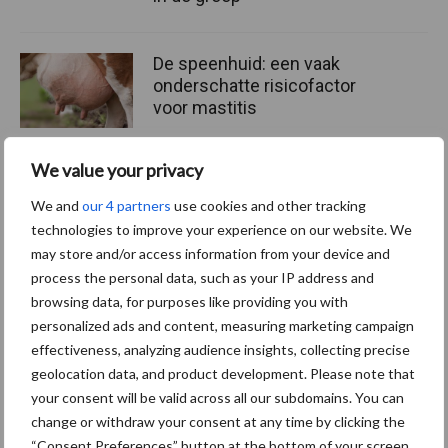
De speenhuid: een vaak
onderschatte risicofactor
voor mastitis
We value your privacy
ForFarmers ziet volume en
We and
our 4 partners
use cookies and other tracking
marktaandeel groeien in
technologies to improve your experience on our website. We
krimpende Nederlandse
may store and/or access information from your device and
markt
process the personal data, such as your IP address and
browsing data, for purposes like providing you with
personalized ads and content, measuring marketing campaign
Themapagina's
effectiveness, analyzing audience insights, collecting precise
geolocation data, and product development. Please note that
your consent will be valid across all our subdomains. You can
Diergezondheid
Bemesting
Fokkerij
Melkv
change or withdraw your consent at any time by clicking the
“Consent Preferences” button at the bottom of your screen.