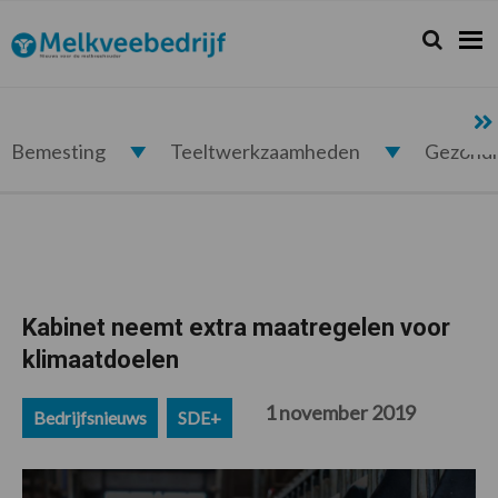
Spring
Door
Spring
Spring
naar
naar
naar
naar
Zoeken...
Zoek
Melkveebedrijf.nl
de
de
de
de
hoofdnavigatie
hoofd
eerste
voettekst
inhoud
sidebar
Bemesting
Teeltwerkzaamheden
Gezond
Kabinet neemt extra maatregelen voor
klimaatdoelen
1 november 2019
Bedrijfsnieuws
SDE+