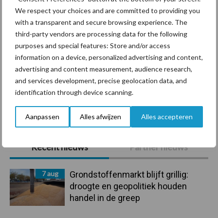
We respect your choices and are committed to providing you
with a transparent and secure browsing experience. The
Ligbox &
third-party vendors are processing data for the following
Bedrijfsnieuws
Voerhekken
purposes and special features: Store and/or access
information on a device, personalized advertising and content,
advertising and content measurement, audience research,
and services development, precise geolocation data, and
identification through device scanning.
Toon meer
Aanpassen
Alles afwijzen
Alles accepteren
Primaire
Recent nieuws
Partner nieuws
Sidebar
7 aug
Grondstoffenmarkt blijft grillig:
droogte en geopolitiek houden
handel in de greep