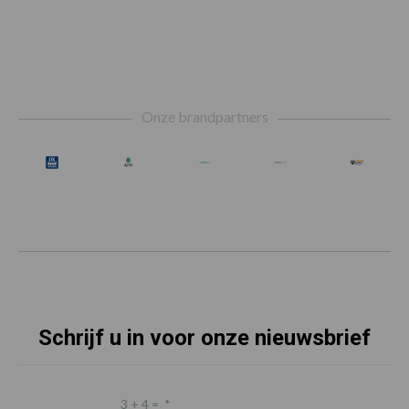
Footer
Onze brandpartners
Schrijf u in voor onze nieuwsbrief
3 + 4 =
*