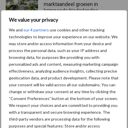
marktaandeel groeien in
krimpende Nederlandse
markt
We value your privacy
We and
our 4 partners
use cookies and other tracking
technologies to improve your experience on our website. We
Themapagina's
may store and/or access information from your device and
process the personal data, such as your IP address and
browsing data, for purposes like providing you with
Diergezondheid
Bemesting
Fokkerij
Melkv
personalized ads and content, measuring marketing campaign
effectiveness, analyzing audience insights, collecting precise
geolocation data, and product development. Please note that
your consent will be valid across all our subdomains. You can
change or withdraw your consent at any time by clicking the
Derogatie
Fosfaatrechten
“Consent Preferences” button at the bottom of your screen.
We respect your choices and are committed to providing you
with a transparent and secure browsing experience. The
third-party vendors are processing data for the following
purposes and special features: Store and/or access