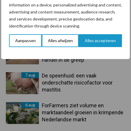
Toon meer
information on a device, personalized advertising and content,
advertising and content measurement, audience research,
and services development, precise geolocation data, and
Primaire
identification through device scanning.
Recent nieuws
Partner nieuws
Sidebar
Aanpassen
Alles afwijzen
Alles accepteren
7 aug
Grondstoffenmarkt blijft grillig:
droogte en geopolitiek houden
handel in de greep
7 aug
De speenhuid: een vaak
onderschatte risicofactor voor
mastitis
6 aug
ForFarmers ziet volume en
marktaandeel groeien in krimpende
Nederlandse markt