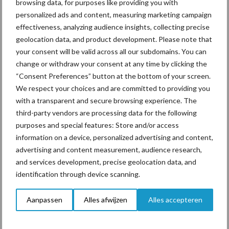
browsing data, for purposes like providing you with
personalized ads and content, measuring marketing campaign
effectiveness, analyzing audience insights, collecting precise
Drie Franse bedrijven over
geolocation data, and product development. Please note that
de grens van 14.000
your consent will be valid across all our subdomains. You can
kilogram melk
change or withdraw your consent at any time by clicking the
“Consent Preferences” button at the bottom of your screen.
We respect your choices and are committed to providing you
with a transparent and secure browsing experience. The
Themapagina's
third-party vendors are processing data for the following
purposes and special features: Store and/or access
information on a device, personalized advertising and content,
Diergezondheid
Bemesting
Fokkerij
Melkv
advertising and content measurement, audience research,
and services development, precise geolocation data, and
identification through device scanning.
Aanpassen
Alles afwijzen
Alles accepteren
Derogatie
Fosfaatrechten