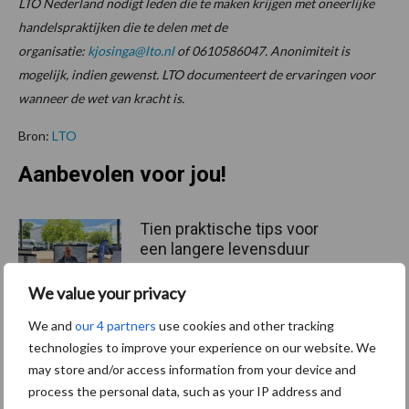
LTO Nederland nodigt leden die te maken krijgen met oneerlijke
handelspraktijken die te delen met de
organisatie:
kjosinga@lto.nl
of 0610586047. Anonimiteit is
mogelijk, indien gewenst. LTO documenteert de ervaringen voor
wanneer de wet van kracht is.
Bron:
LTO
Aanbevolen voor jou!
Tien praktische tips voor
een langere levensduur
We value your privacy
We and
our 4 partners
use cookies and other tracking
“Vraag naar praktische
technologies to improve your experience on our website. We
hygieneoplossingen is in
may store and/or access information from your device and
Polen groter dan ooit”
process the personal data, such as your IP address and