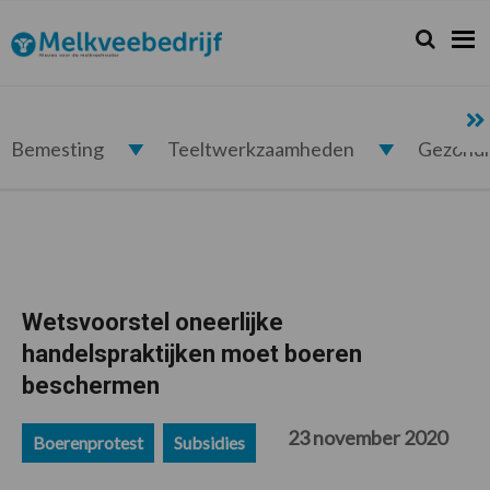
Spring
Door
Spring
Spring
naar
naar
naar
naar
Zoeken...
Zoek
Melkveebedrijf.nl
de
de
de
de
hoofdnavigatie
hoofd
eerste
voettekst
inhoud
sidebar
Bemesting
Teeltwerkzaamheden
Gezond
Wetsvoorstel oneerlijke
handelspraktijken moet boeren
beschermen
23 november 2020
Boerenprotest
Subsidies