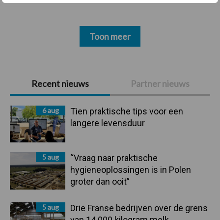
Toon meer
Primaire
Recent nieuws
Partner nieuws
Sidebar
6 aug
Tien praktische tips voor een
langere levensduur
5 aug
“Vraag naar praktische
hygieneoplossingen is in Polen
groter dan ooit”
5 aug
Drie Franse bedrijven over de grens
van 14.000 kilogram melk