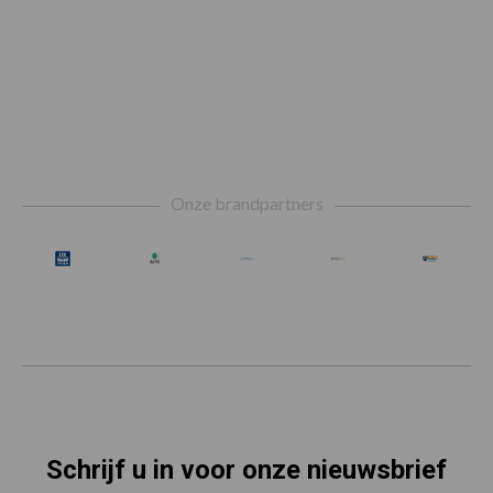
Footer
Onze brandpartners
Schrijf u in voor onze nieuwsbrief