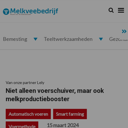
Spring
Door
Spring
Spring
naar
naar
naar
naar
Zoeken...
Zoek
Melkveebedrijf.nl
de
de
de
de
hoofdnavigatie
hoofd
eerste
voettekst
inhoud
sidebar
Bemesting
Teeltwerkzaamheden
Gezond
Van onze partner Lely
Niet alleen voerschuiver, maar ook
melkproductiebooster
Automatisch voeren
Smart farming
15 maart 2024
Voermethode