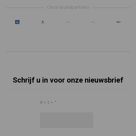
Footer
Onze brandpartners
Schrijf u in voor onze nieuwsbrief
8 + 1 =
*