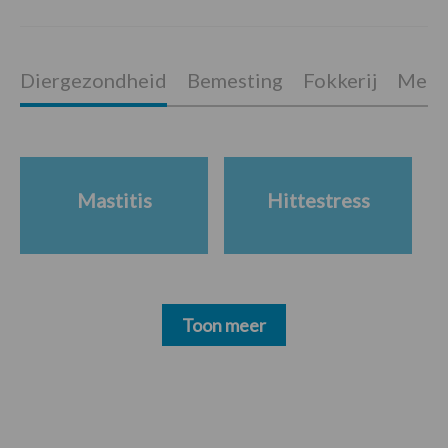
Diergezondheid
Bemesting
Fokkerij
Melkv
Mastitis
Hittestress
Toon meer