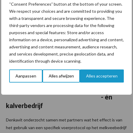
hetzelfde voeren? De nieuwe MS High Performance Box (HPB)
“Consent Preferences” button at the bottom of your screen.
van MS Schippers helpt veehouders om elke koe precies de juiste
We respect your choices and are committed to providing you
...
Lees meer
with a transparent and secure browsing experience. The
third-party vendors are processing data for the following
purposes and special features: Store and/or access
1 juli 2025
Ideaal
information on a device, personalized advertising and content,
voerprot
advertising and content measurement, audience research,
ocol
and services development, precise geolocation data, and
identification through device scanning.
kalveren
leidt tot
Aanpassen
Alles afwijzen
Alles accepteren
winst op
melkvee
- én
kalverbedrijf
Denkavit onderzocht samen met partners wat het effect is van
het gebruik van een specifiek voerprotocol op het melkveebedrijf