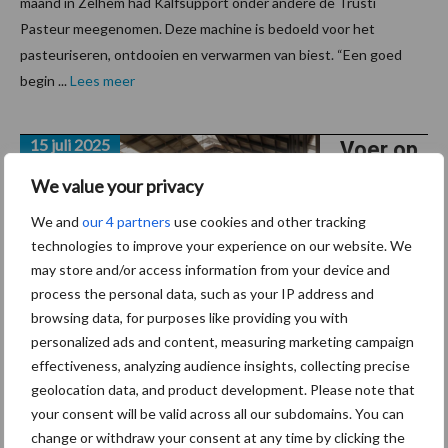
maand in Zelhem had Kalfsupport onder andere de Trusti
Pasteur meegenomen. Deze machine is bedoeld voor het
pasteuriseren, ontdooien en verwarmen van biest. “Een goed
begin ...
Lees meer
15 juli 2025
Voer op
maat
We value your privacy
loont:
We and
our 4 partners
use cookies and other tracking
2,7 kilo
technologies to improve your experience on our website. We
melk
may store and/or access information from your device and
extra
process the personal data, such as your IP address and
browsing data, for purposes like providing you with
per koe,
personalized ads and content, measuring marketing campaign
elke dag
effectiveness, analyzing audience insights, collecting precise
geolocation data, and product development. Please note that
Een koe heeft in elke fase van haar lactatie andere
your consent will be valid across all our subdomains. You can
ondersteuning nodig — dus waarom zouden we ze allemaal
change or withdraw your consent at any time by clicking the