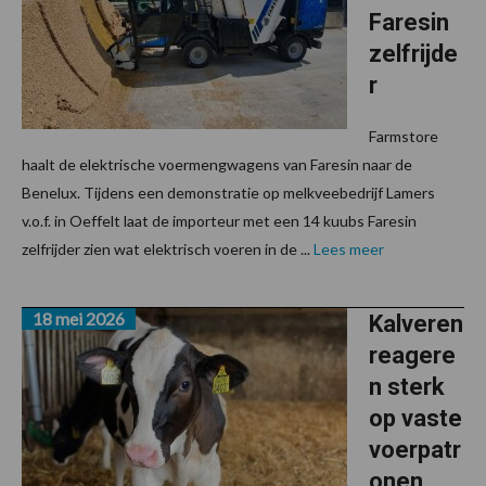
Faresin
zelfrijde
r
Farmstore
haalt de elektrische voermengwagens van Faresin naar de
Benelux. Tijdens een demonstratie op melkveebedrijf Lamers
v.o.f. in Oeffelt laat de importeur met een 14 kuubs Faresin
zelfrijder zien wat elektrisch voeren in de ...
Lees meer
18 mei 2026
Kalveren
reagere
n sterk
op vaste
voerpatr
onen