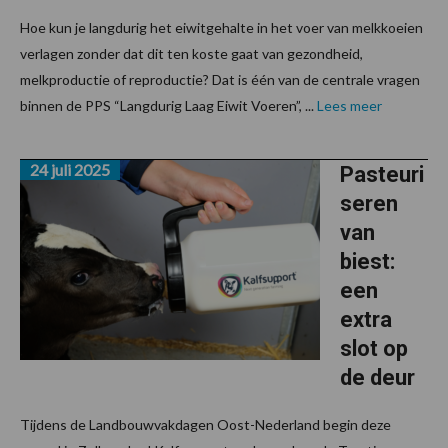
Hoe kun je langdurig het eiwitgehalte in het voer van melkkoeien
verlagen zonder dat dit ten koste gaat van gezondheid,
melkproductie of reproductie? Dat is één van de centrale vragen
binnen de PPS “Langdurig Laag Eiwit Voeren”, ...
Lees meer
24 juli 2025
Pasteuri
seren
van
biest:
een
extra
slot op
de deur
Tijdens de Landbouwvakdagen Oost-Nederland begin deze