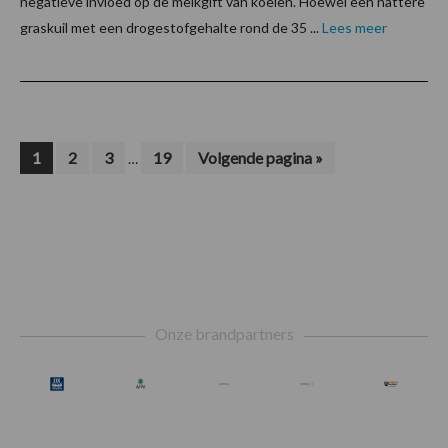
negatieve invloed op de melkgift van koeien. Hoewel een nattere
graskuil met een drogestofgehalte rond de 35 ...
Lees meer
Interim
Pagina
Pagina
Pagina
Pagina
Ga
1
2
3
19
Volgende pagina »
…
naar
pagina's
zijn
weggelaten
Footer
Onze brandpartners