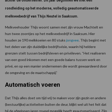
achter de ondernemer. Dit jaar begonnen we met een
rondleiding op het moderne, volledig geautomatiseerde
melkveebedrijf van Thijs Neutel in Saaksum.
Melkveehouder Thijs woont samen met zijn vrouw Machtelt en
hun twee zoontjes op het melkveebedrijf in Saaksum. Hier
houden ze 190 melkkoeien en 80 stuks
jongvee
. Thijs begint met
het delen van zijn duidelijke bedrijfsvisie, waarin hij heldere
grenzen stelt tussen bedrijfsleven en privéleven. “Het realiseren
van een goed inkomen met een goede balans tussen werk en
privé, en op een manier ondernemen die wordt gewaardeerd door
de omgeving en de maatschappij.”
Automatisch voeren
Dat Thijs alles doet om tijd vrij te maken voor zijn gezin en andere
(bestuurlijke) activiteiten buiten de deur, blijkt wel uit het feit dat
hij de afgelopen jaren zoveel mogelijk heeft geautomatiseerd. Zijn