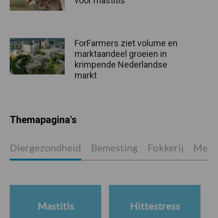
voor mastitis
ForFarmers ziet volume en
marktaandeel groeien in
krimpende Nederlandse
markt
Themapagina's
Diergezondheid
Bemesting
Fokkerij
Melkv
Mastitis
Hittestress