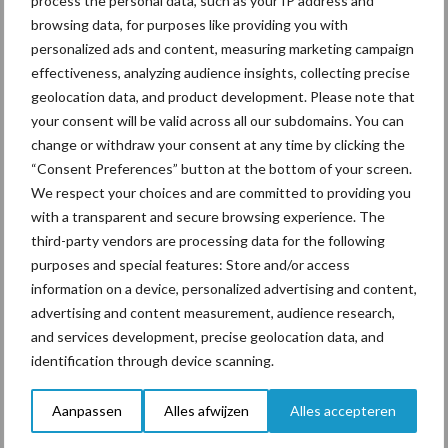
process the personal data, such as your IP address and
De wisselwerking tussen onderzoek en praktijk binnen dit project
browsing data, for purposes like providing you with
maakt het voor zowel de deelnemende veehouders als voor de
personalized ads and content, measuring marketing campaign
onderzoekers extra interessant. “Ook komend jaar blijven we
effectiveness, analyzing audience insights, collecting precise
geolocation data, and product development. Please note that
samenwerken aan onderzoeksvragen die relevant zijn en
your consent will be valid across all our subdomains. You can
bijdragen aan actuele vraagstukken. We streven ernaar de
change or withdraw your consent at any time by clicking the
vraagstukken zo integraal mogelijk te benaderen,” zegt De Haan.
“Consent Preferences” button at the bottom of your screen.
Naast het leren van elkaar is het natuurlijk ook heel gezellig
We respect your choices and are committed to providing you
tijdens zo’n tweedaagse.
with a transparent and secure browsing experience. The
third-party vendors are processing data for the following
Resultaten 2023 van Koeien &
purposes and special features: Store and/or access
Kansen-bedrijven
information on a device, personalized advertising and content,
advertising and content measurement, audience research,
and services development, precise geolocation data, and
Natuurlijk was onderzoeker Gerjan Hilhorst ook aanwezig. Hij
identification through device scanning.
deelt ieder jaar de resultaten van de Koeien & Kansen bedrijven,
die ook via de KringloopWijzer in beeld worden gebracht. Dit jaar
Aanpassen
Alles afwijzen
Alles accepteren
lichtte hij de resultaten over 2023 toe. Deze resultaten zullen de
komende tijd via de website van Koeien & Kansen worden