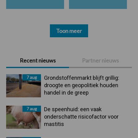
Toon meer
Primaire
Recent nieuws
Partner nieuws
Sidebar
7 aug
Grondstoffenmarkt blijft grillig:
droogte en geopolitiek houden
handel in de greep
7 aug
De speenhuid: een vaak
onderschatte risicofactor voor
mastitis